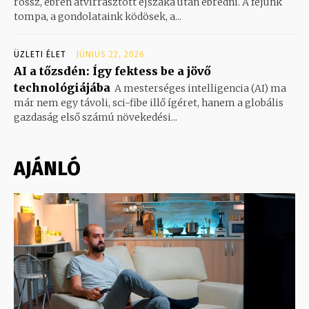
rossz, ébren átvirrasztott éjszaka után ébredni. A fejünk
tompa, a gondolataink ködösek, a...
ÜZLETI ÉLET
JÚNIUS 22, 2026
AI a tőzsdén: Így fektess be a jövő
technológiájába
A mesterséges intelligencia (AI) ma
már nem egy távoli, sci-fibe illő ígéret, hanem a globális
gazdaság első számú növekedési...
AJÁNLÓ