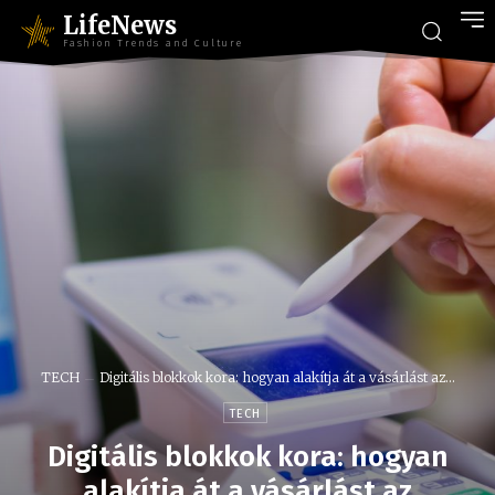
LifeNews
Fashion Trends and Culture
TECH
Digitális blokkok kora: hogyan alakítja át a vásárlást az...
TECH
Digitális blokkok kora: hogyan
alakítja át a vásárlást az