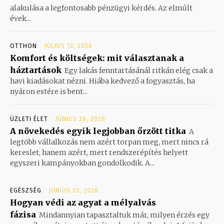
alakulása a legfontosabb pénzügyi kérdés. Az elmúlt
évek...
OTTHON
JÚLIUS 13, 2026
Komfort és költségek: mit választanak a
háztartások
Egy lakás fenntartásánál ritkán elég csak a
havi kiadásokat nézni. Hiába kedvező a fogyasztás, ha
nyáron estére is bent...
ÜZLETI ÉLET
JÚNIUS 26, 2026
A növekedés egyik legjobban őrzött titka
A
legtöbb vállalkozás nem azért torpan meg, mert nincs rá
kereslet, hanem azért, mert rendszerépítés helyett
egyszeri kampányokban gondolkodik. A...
EGÉSZSÉG
JÚNIUS 23, 2026
Hogyan védi az agyat a mélyalvás
fázisa
Mindannyian tapasztaltuk már, milyen érzés egy