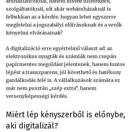
áruházláncoknál, hanem kisebb üzletekben,
szolgáltatóknál, sőt akár webáruházaknál is
felbukkan az a kérdés: hogyan lehet egyszerre
megfelelni a jogszabályi előírásoknak és a vevők
kényelmi elvárásainak?
A digitalizáció erre egyértelmű választ ad: az
elektronikus nyugták és számlák nem csupán
papírmentes megoldást jelentenek, hanem fontos
lépést a transzparens, jól követhető és hatékony
gazdálkodás felé is. A vállalkozások számára ez
már nem pusztán „szép extra”, hanem
versenyképességi kérdés.
Miért lép kényszerből is előnybe,
aki digitalizál?