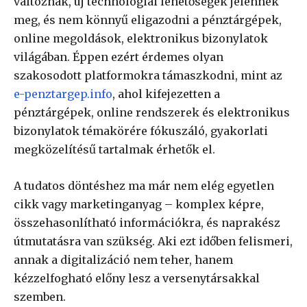
változnak, új technológiai lehetőségek jelennek
meg, és nem könnyű eligazodni a pénztárgépek,
online megoldások, elektronikus bizonylatok
világában. Éppen ezért érdemes olyan
szakosodott platformokra támaszkodni, mint az
e-penztargep.info
, ahol kifejezetten a
pénztárgépek, online rendszerek és elektronikus
bizonylatok témakörére fókuszáló, gyakorlati
megközelítésű tartalmak érhetők el.
A tudatos döntéshez ma már nem elég egyetlen
cikk vagy marketinganyag – komplex képre,
összehasonlítható információkra, és naprakész
útmutatásra van szükség. Aki ezt időben felismeri,
annak a digitalizáció nem teher, hanem
kézzelfogható előny lesz a versenytársakkal
szemben.