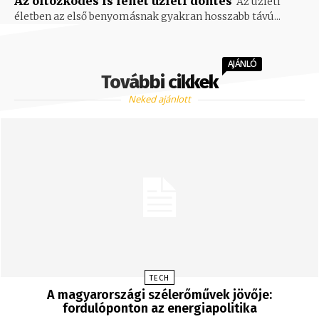
Az öltözködés is lehet üzleti döntés
Az üzleti
életben az első benyomásnak gyakran hosszabb távú...
AJÁNLÓ
További cikkek
Neked ajánlott
TECH
A magyarországi szélerőművek jövője:
fordulóponton az energiapolitika