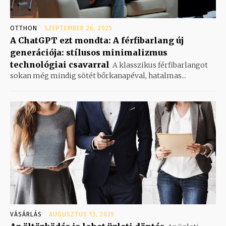
OTTHON
SZEPTEMBER 26, 2025
A ChatGPT ezt mondta: A férfibarlang új
generációja: stílusos minimalizmus
technológiai csavarral
A klasszikus férfibarlangot
sokan még mindig sötét bőrkanapéval, hatalmas...
VÁSÁRLÁS
AUGUSZTUS 13, 2025