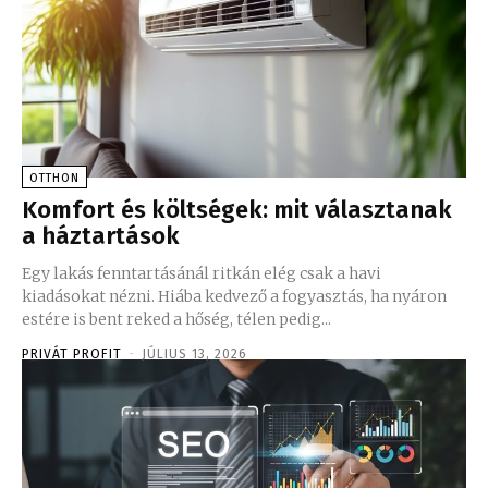
OTTHON
Komfort és költségek: mit választanak
a háztartások
Egy lakás fenntartásánál ritkán elég csak a havi
kiadásokat nézni. Hiába kedvező a fogyasztás, ha nyáron
estére is bent reked a hőség, télen pedig...
PRIVÁT PROFIT
-
JÚLIUS 13, 2026