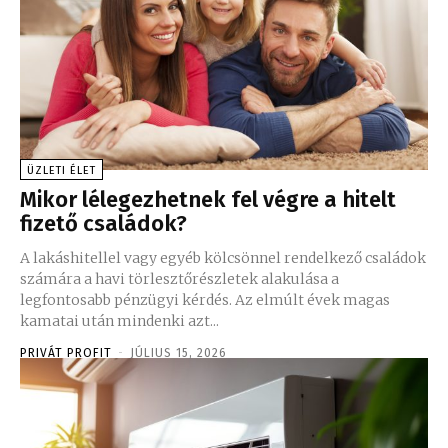
ÜZLETI ÉLET
Mikor lélegezhetnek fel végre a hitelt
fizető családok?
A lakáshitellel vagy egyéb kölcsönnel rendelkező családok
számára a havi törlesztőrészletek alakulása a
legfontosabb pénzügyi kérdés. Az elmúlt évek magas
kamatai után mindenki azt...
PRIVÁT PROFIT
-
JÚLIUS 15, 2026