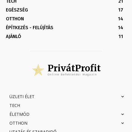
TECH
21
EGÉSZSÉG
17
OTTHON
14
ÉPÍTKEZÉS - FELÚJÍTÁS
14
AJÁNLÓ
11
PrivátProfit
Online Befektetési Magazin
ÜZLETI ÉLET
TECH
ÉLETMÓD
OTTHON
UTAZÁS ÉS SZABADIDŐ