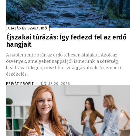
UTAZÁS ÉS SZABADIDŐ
Éjszakai túrázás: Így fedezd fel az erdő
hangjait
A naplemente után az erdő teljesen átalakul. Azok az
ösvények, amelyeket nappal jól ismerünk, a sötétség
beálltával idegen, misztikus világgá válnak. Az emberi
érzékelés...
PRIVÁT PROFIT
-
JÚNIUS 20, 2026