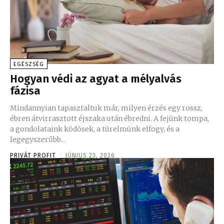
EGÉSZSÉG
Hogyan védi az agyat a mélyalvás
fázisa
Mindannyian tapasztaltuk már, milyen érzés egy rossz,
ébren átvirrasztott éjszaka után ébredni. A fejünk tompa,
a gondolataink ködösek, a türelmünk elfogy, és a
legegyszerűbb...
PRIVÁT PROFIT
-
JÚNIUS 23, 2026