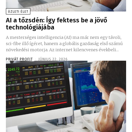
ÜZLETI ÉLET
AI a tőzsdén: Így fektess be a jövő
technológiájába
A mesterséges intelligencia (AI) ma már nem egy távoli,
sci-fibe illő ígéret, hanem a globális gazdaság első számú
növekedési motorja. Az internet kilencvenes évekbeli...
PRIVÁT PROFIT
-
JÚNIUS 22, 2026