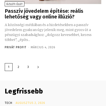
ÜZLETI ÉLET
Passzív jövedelem építése: reális
lehetőség vagy online illúzió?
A közösségi médiában és a hirdetésekben a passzív
jövedelem gyakran úgy jelenik meg, mint gyors út a
pénzügyi szabadsághoz: „dolgozz kevesebbet, keress
többet”, „építs...
PRIVÁT PROFIT
-
MÁRCIUS 4, 2026
1
2
3
Legfrissebb
TECH
AUGUSZTUS 2, 2026