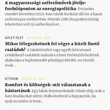
A magyarországi szélerőművek jövője:
fordulóponton az energiapolitika
Évtizedes
csendet követően 2026-ban valódi fordulat állt be a hazai
szélenergia-szektorban. Miután 2016 óta gyakorlatilag
lehetetlen volt új szélerőművet...
ÜZLETI ÉLET
JÚLIUS 15, 2026
Mikor lélegezhetnek fel végre a hitelt fizető
családok?
A lakáshitellel vagy egyéb kölcsönnel
rendelkező családok számára a havi törlesztőrészletek
alakulása a legfontosabb pénzügyi kérdés. Az elmúlt
évek...
OTTHON
JÚLIUS 13, 2026
Komfort és költségek: mit választanak a
háztartások
Egy lakás fenntartásánál ritkán elég csak a
havi kiadásokat nézni. Hiába kedvező a fogyasztás, ha
nyáron estére is bent...