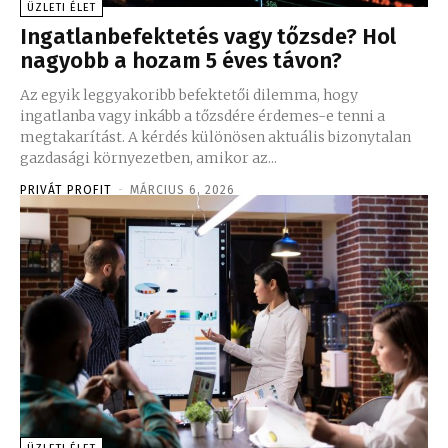
ÜZLETI ÉLET
Ingatlanbefektetés vagy tőzsde? Hol
nagyobb a hozam 5 éves távon?
Az egyik leggyakoribb befektetői dilemma, hogy
ingatlanba vagy inkább a tőzsdére érdemes-e tenni a
megtakarítást. A kérdés különösen aktuális bizonytalan
gazdasági környezetben, amikor az...
PRIVÁT PROFIT
-
MÁRCIUS 6, 2026