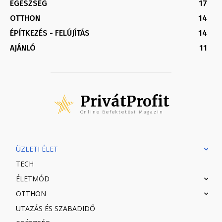
EGÉSZSÉG
17
OTTHON
14
ÉPÍTKEZÉS - FELÚJÍTÁS
14
AJÁNLÓ
11
PrivátProfit
Online Befektetési Magazin
ÜZLETI ÉLET
TECH
ÉLETMÓD
OTTHON
UTAZÁS ÉS SZABADIDŐ