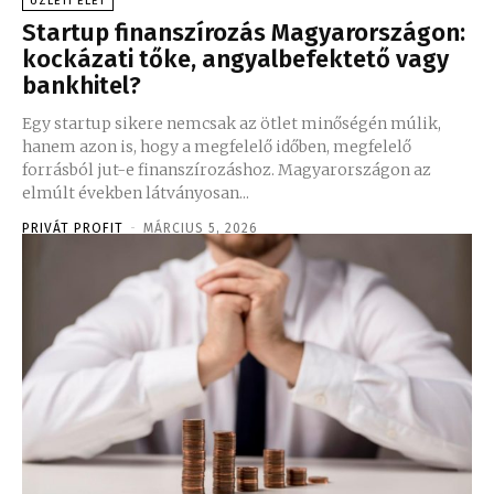
ÜZLETI ÉLET
Startup finanszírozás Magyarországon:
kockázati tőke, angyalbefektető vagy
bankhitel?
Egy startup sikere nemcsak az ötlet minőségén múlik,
hanem azon is, hogy a megfelelő időben, megfelelő
forrásból jut-e finanszírozáshoz. Magyarországon az
elmúlt években látványosan...
PRIVÁT PROFIT
-
MÁRCIUS 5, 2026