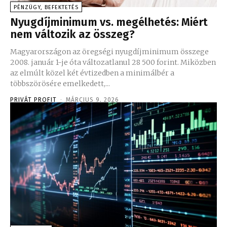
PÉNZÜGY, BEFEKTETÉS
Nyugdíjminimum vs. megélhetés: Miért
nem változik az összeg?
Magyarországon az öregségi nyugdíjminimum összege
2008. január 1-je óta változatlanul 28 500 forint. Miközben
az elmúlt közel két évtizedben a minimálbér a
többszörösére emelkedett,...
PRIVÁT PROFIT
-
MÁRCIUS 9, 2026