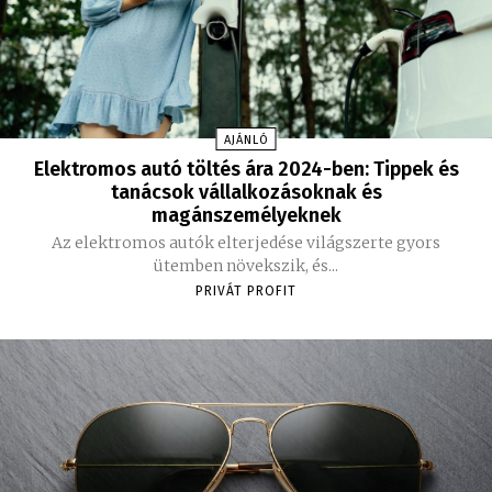
AJÁNLÓ
Elektromos autó töltés ára 2024-ben: Tippek és
tanácsok vállalkozásoknak és
magánszemélyeknek
Az elektromos autók elterjedése világszerte gyors
ütemben növekszik, és...
PRIVÁT PROFIT