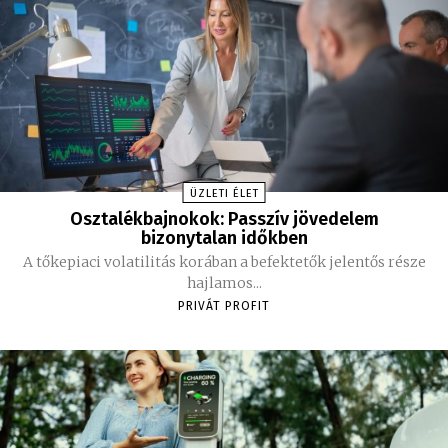
ÜZLETI ÉLET
Osztalékbajnokok: Passzív jövedelem
bizonytalan időkben
A tőkepiaci volatilitás korában a befektetők jelentős része
hajlamos...
PRIVÁT PROFIT