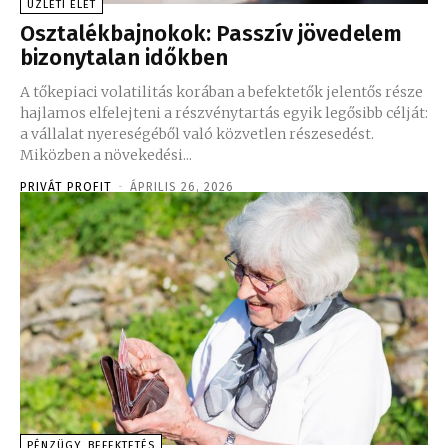
ÜZLETI ÉLET
Osztalékbajnokok: Passzív jövedelem
bizonytalan időkben
A tőkepiaci volatilitás korában a befektetők jelentős része
hajlamos elfelejteni a részvénytartás egyik legősibb célját:
a vállalat nyereségéből való közvetlen részesedést.
Miközben a növekedési...
PRIVÁT PROFIT
-
ÁPRILIS 26, 2026
PÉNZÜGY, BEFEKTETÉS