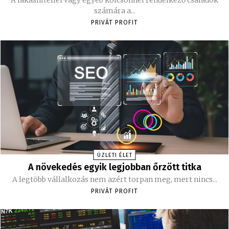
számára a...
PRIVÁT PROFIT
ÜZLETI ÉLET
A növekedés egyik legjobban őrzött titka
A legtöbb vállalkozás nem azért torpan meg, mert nincs...
PRIVÁT PROFIT