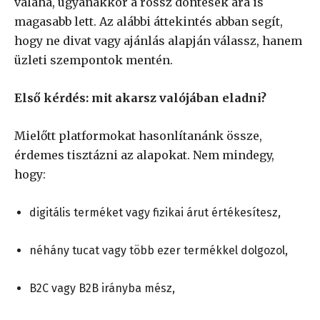
valaha, ugyanakkor a rossz döntések ára is
magasabb lett. Az alábbi áttekintés abban segít,
hogy ne divat vagy ajánlás alapján válassz, hanem
üzleti szempontok mentén.
Első kérdés: mit akarsz valójában eladni?
Mielőtt platformokat hasonlítanánk össze,
érdemes tisztázni az alapokat. Nem mindegy,
hogy:
digitális terméket vagy fizikai árut értékesítesz,
néhány tucat vagy több ezer termékkel dolgozol,
B2C vagy B2B irányba mész,