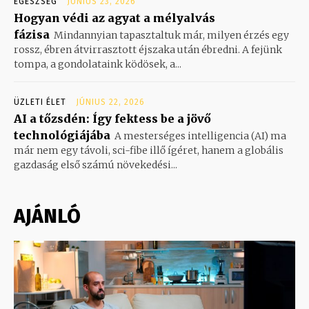
EGÉSZSÉG
JÚNIUS 23, 2026
Hogyan védi az agyat a mélyalvás
fázisa
Mindannyian tapasztaltuk már, milyen érzés egy
rossz, ébren átvirrasztott éjszaka után ébredni. A fejünk
tompa, a gondolataink ködösek, a...
ÜZLETI ÉLET
JÚNIUS 22, 2026
AI a tőzsdén: Így fektess be a jövő
technológiájába
A mesterséges intelligencia (AI) ma
már nem egy távoli, sci-fibe illő ígéret, hanem a globális
gazdaság első számú növekedési...
AJÁNLÓ