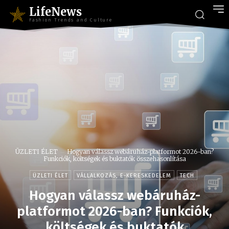
LifeNews
Fashion Trends and Culture
ÜZLETI ÉLET
Hogyan válassz webáruház-platformot 2026-ban?
Funkciók, költségek és buktatók összehasonlítása
ÜZLETI ÉLET
VÁLLALKOZÁS, E-KERESKEDELEM
TECH
Hogyan válassz webáruház-
platformot 2026-ban? Funkciók,
költségek és buktatók