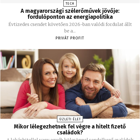
TECH
A magyarországi szélerőművek jövője:
fordulóponton az energiapolitika
Évtizedes csendet követően 2026-ban valódi fordulat állt
be a...
PRIVÁT PROFIT
ÜZLETI ÉLET
Mikor lélegezhetnek fel végre a hitelt fizető
családok?
A lakáshitellel vagy egyéb kölcsönnel rendelkező családok