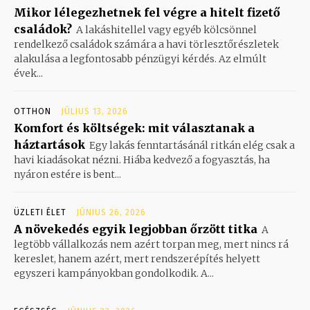
Mikor lélegezhetnek fel végre a hitelt fizető
családok?
A lakáshitellel vagy egyéb kölcsönnel
rendelkező családok számára a havi törlesztőrészletek
alakulása a legfontosabb pénzügyi kérdés. Az elmúlt
évek...
OTTHON
JÚLIUS 13, 2026
Komfort és költségek: mit választanak a
háztartások
Egy lakás fenntartásánál ritkán elég csak a
havi kiadásokat nézni. Hiába kedvező a fogyasztás, ha
nyáron estére is bent...
ÜZLETI ÉLET
JÚNIUS 26, 2026
A növekedés egyik legjobban őrzött titka
A
legtöbb vállalkozás nem azért torpan meg, mert nincs rá
kereslet, hanem azért, mert rendszerépítés helyett
egyszeri kampányokban gondolkodik. A...