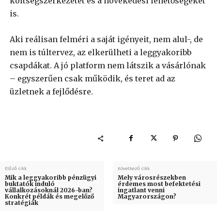
költségszerkezetet és a növekedési lehetőségeket
is.
Aki reálisan felméri a saját igényeit, nem alul-, de
nem is túltervez, az elkerülheti a leggyakoribb
csapdákat. A jó platform nem látszik a vásárlónak
– egyszerűen csak működik, és teret ad az
üzletnek a fejlődésre.
Előző cikk
Következő cikk
Mik a leggyakoribb pénzügyi
Mely városrészekben
buktatók induló
érdemes most befektetési
vállalkozásoknál 2026-ban?
ingatlant venni
Konkrét példák és megelőző
Magyarországon?
stratégiák