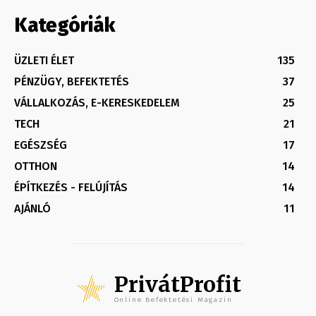
Kategóriák
ÜZLETI ÉLET
135
PÉNZÜGY, BEFEKTETÉS
37
VÁLLALKOZÁS, E-KERESKEDELEM
25
TECH
21
EGÉSZSÉG
17
OTTHON
14
ÉPÍTKEZÉS - FELÚJÍTÁS
14
AJÁNLÓ
11
PrivátProfit
Online Befektetési Magazin