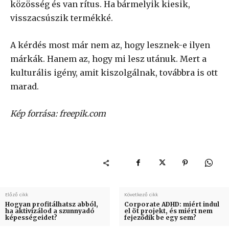
közösség és van rítus. Ha bármelyik kiesik,
visszacsúszik termékké.
A kérdés most már nem az, hogy lesznek-e ilyen
márkák. Hanem az, hogy mi lesz utánuk. Mert a
kulturális igény, amit kiszolgálnak, továbbra is ott
marad.
Kép forrása: freepik.com
Előző cikk
Következő cikk
Hogyan profitálhatsz abból,
Corporate ADHD: miért indul
ha aktivizálod a szunnyadó
el öt projekt, és miért nem
képességeidet?
fejeződik be egy sem?