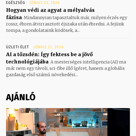
EGÉSZSÉG
JÚNIUS 23, 2026
Hogyan védi az agyat a mélyalvás
fázisa
Mindannyian tapasztaltuk már, milyen érzés egy
rossz, ébren átvirrasztott éjszaka után ébredni. A fejünk
tompa, a gondolataink ködösek, a...
ÜZLETI ÉLET
JÚNIUS 22, 2026
AI a tőzsdén: Így fektess be a jövő
technológiájába
A mesterséges intelligencia (AI) ma
már nem egy távoli, sci-fibe illő ígéret, hanem a globális
gazdaság első számú növekedési...
AJÁNLÓ