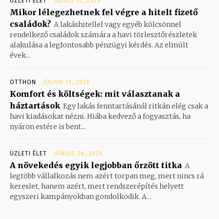
ÜZLETI ÉLET
JÚLIUS 15, 2026
Mikor lélegezhetnek fel végre a hitelt fizető
családok?
A lakáshitellel vagy egyéb kölcsönnel
rendelkező családok számára a havi törlesztőrészletek
alakulása a legfontosabb pénzügyi kérdés. Az elmúlt
évek...
OTTHON
JÚLIUS 13, 2026
Komfort és költségek: mit választanak a
háztartások
Egy lakás fenntartásánál ritkán elég csak a
havi kiadásokat nézni. Hiába kedvező a fogyasztás, ha
nyáron estére is bent...
ÜZLETI ÉLET
JÚNIUS 26, 2026
A növekedés egyik legjobban őrzött titka
A
legtöbb vállalkozás nem azért torpan meg, mert nincs rá
kereslet, hanem azért, mert rendszerépítés helyett
egyszeri kampányokban gondolkodik. A...