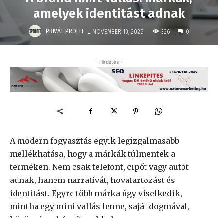
amelyek identitást adnak
-
PRIVÁT PROFIT
326
NOVEMBER 10, 2025
0
- Hirdetés -
A modern fogyasztás egyik legizgalmasabb
mellékhatása, hogy a márkák túlmentek a
terméken. Nem csak telefont, cipőt vagy autót
adnak, hanem narratívát, hovatartozást és
identitást. Egyre több márka úgy viselkedik,
mintha egy mini vallás lenne, saját dogmával,