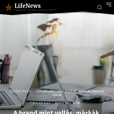
LifeNews
Fashion Trends and Culture
ÜZLETI ÉLET
A brand mint vallás: márkák, amelyek identitást
adnak
ÜZLETI ÉLET
MARKETING & PR
A brand mint vallás: márkák,