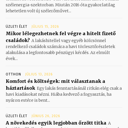
szélenergia-szektorban. Miután 2016 óta gyakorlatilag
lehetetlen volt új szélerőművet...
ÜZLETI ÉLET
JÚLIUS 15, 2026
Mikor lélegezhetnek fel végre a hitelt fizető
családok?
A lakáshitellel vagy egyéb kölcsönnel
rendelkező családok számára a havi törlesztőrészletek
alakulása a legfontosabb pénzügyi kérdés. Az elmúlt
évek...
OTTHON
JÚLIUS 13, 2026
Komfort és költségek: mit választanak a
háztartások
Egy lakás fenntartásánál ritkán elég csak a
havi kiadásokat nézni. Hiába kedvező a fogyasztás, ha
nyáron estére is bent...
ÜZLETI ÉLET
JÚNIUS 26, 2026
A növekedés egyik legjobban őrzött titka
A