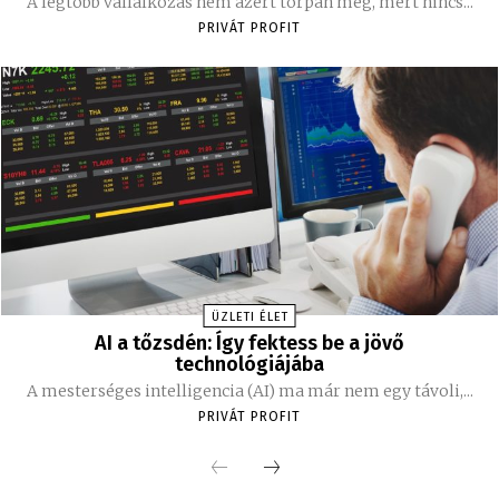
A legtöbb vállalkozás nem azért torpan meg, mert nincs...
PRIVÁT PROFIT
ÜZLETI ÉLET
AI a tőzsdén: Így fektess be a jövő
technológiájába
A mesterséges intelligencia (AI) ma már nem egy távoli,...
PRIVÁT PROFIT