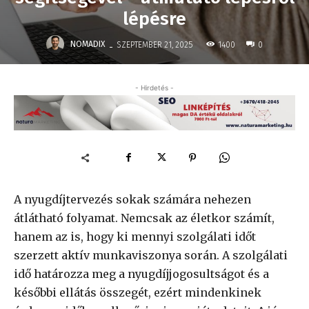
lépésre
-
NOMADIX
1400
SZEPTEMBER 21, 2025
0
- Hirdetés -
A nyugdíjtervezés sokak számára nehezen
átlátható folyamat. Nemcsak az életkor számít,
hanem az is, hogy ki mennyi szolgálati időt
szerzett aktív munkaviszonya során. A szolgálati
idő határozza meg a nyugdíjjogosultságot és a
későbbi ellátás összegét, ezért mindenkinek