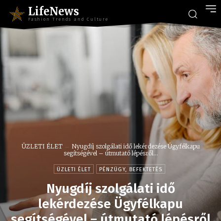
LifeNews
Fashion Trends and Culture
ÜZLETI ÉLET
Nyugdíj szolgálati idő lekérdezése Ügyfélkapu
segítségével – útmutató lépésről...
ÜZLETI ÉLET
PÉNZÜGY, BEFEKTETÉS
Nyugdíj szolgálati idő
lekérdezése Ügyfélkapu
segítségével – útmutató lépésről