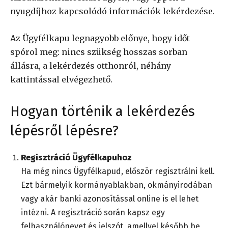
nyugdíjhoz kapcsolódó információk lekérdezése.
Az Ügyfélkapu legnagyobb előnye, hogy időt
spórol meg: nincs szükség hosszas sorban
állásra, a lekérdezés otthonról, néhány
kattintással elvégezhető.
Hogyan történik a lekérdezés
lépésről lépésre?
Regisztráció Ügyfélkapuhoz
Ha még nincs Ügyfélkapud, először regisztrálni kell.
Ezt bármelyik kormányablakban, okmányirodában
vagy akár banki azonosítással online is el lehet
intézni. A regisztráció során kapsz egy
felhasználónevet és jelszót, amellyel később be