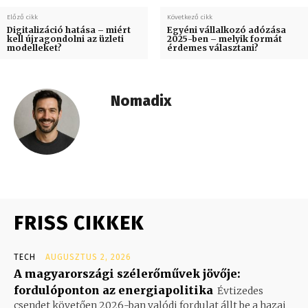
Előző cikk
Következő cikk
Digitalizáció hatása – miért
Egyéni vállalkozó adózása
kell újragondolni az üzleti
2025-ben – melyik formát
modelleket?
érdemes választani?
Nomadix
FRISS CIKKEK
TECH
AUGUSZTUS 2, 2026
A magyarországi szélerőművek jövője:
fordulóponton az energiapolitika
Évtizedes
csendet követően 2026-ban valódi fordulat állt be a hazai