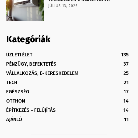
JÚLIUS 13, 2026
Kategóriák
ÜZLETI ÉLET
135
PÉNZÜGY, BEFEKTETÉS
37
VÁLLALKOZÁS, E-KERESKEDELEM
25
TECH
21
EGÉSZSÉG
17
OTTHON
14
ÉPÍTKEZÉS - FELÚJÍTÁS
14
AJÁNLÓ
11