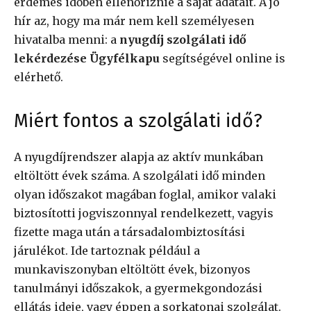
érdemes időben ellenőriznie a saját adatait. A jó
hír az, hogy ma már nem kell személyesen
hivatalba menni: a
nyugdíj szolgálati idő
lekérdezése Ügyfélkapu
segítségével online is
elérhető.
Miért fontos a szolgálati idő?
A nyugdíjrendszer alapja az aktív munkában
eltöltött évek száma. A szolgálati idő minden
olyan időszakot magában foglal, amikor valaki
biztosítotti jogviszonnyal rendelkezett, vagyis
fizette maga után a társadalombiztosítási
járulékot. Ide tartoznak például a
munkaviszonyban eltöltött évek, bizonyos
tanulmányi időszakok, a gyermekgondozási
ellátás ideje, vagy éppen a sorkatonai szolgálat.