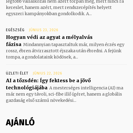
legtöbb vállalkozás nem azért torpan meg, mert nincs rá
kereslet, hanem azért, mert rendszerépítés helyett
egyszeri kampányokban gondolkodik. A...
EGÉSZSÉG
JÚNIUS 23, 2026
Hogyan védi az agyat a mélyalvás
fázisa
Mindannyian tapasztaltuk már, milyen érzés egy
rossz, ébren átvirrasztott éjszaka után ébredni. A fejünk
tompa, a gondolataink ködösek, a...
ÜZLETI ÉLET
JÚNIUS 22, 2026
AI a tőzsdén: Így fektess be a jövő
technológiájába
A mesterséges intelligencia (AI) ma
már nem egy távoli, sci-fibe illő ígéret, hanem a globális
gazdaság első számú növekedési...
AJÁNLÓ