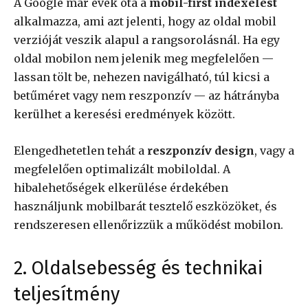
A Google már évek óta a
mobil-first indexelést
alkalmazza, ami azt jelenti, hogy az oldal mobil
verzióját veszik alapul a rangsorolásnál. Ha egy
oldal mobilon nem jelenik meg megfelelően —
lassan tölt be, nehezen navigálható, túl kicsi a
betűméret vagy nem reszponzív — az hátrányba
kerülhet a keresési eredmények között.
Elengedhetetlen tehát a
reszponzív design
, vagy a
megfelelően optimalizált mobiloldal. A
hibalehetőségek elkerülése érdekében
használjunk mobilbarát tesztelő eszközöket, és
rendszeresen ellenőrizzük a működést mobilon.
2. Oldalsebesség és technikai
teljesítmény