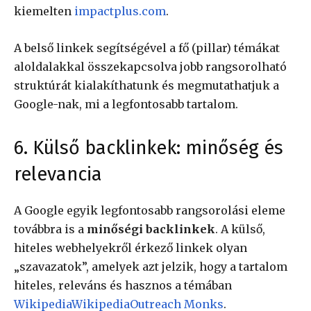
kiemelten
impactplus.com
.
A belső linkek segítségével a fő (pillar) témákat
aloldalakkal összekapcsolva jobb rangsorolható
struktúrát kialakíthatunk és megmutathatjuk a
Google-nak, mi a legfontosabb tartalom.
6. Külső backlinkek: minőség és
relevancia
A Google egyik legfontosabb rangsorolási eleme
továbbra is a
minőségi backlinkek
. A külső,
hiteles webhelyekről érkező linkek olyan
„szavazatok”, amelyek azt jelzik, hogy a tartalom
hiteles, releváns és hasznos a témában
Wikipedia
Wikipedia
Outreach Monks
.