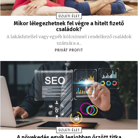
ÜZLETI ÉLET
Mikor lélegezhetnek fel végre a hitelt fizető
családok?
A lakáshitellel vagy egyéb kölcsönnel rendelkező családok
számára a...
PRIVÁT PROFIT
ÜZLETI ÉLET
A növekedés egyik legjobban őrzött titka