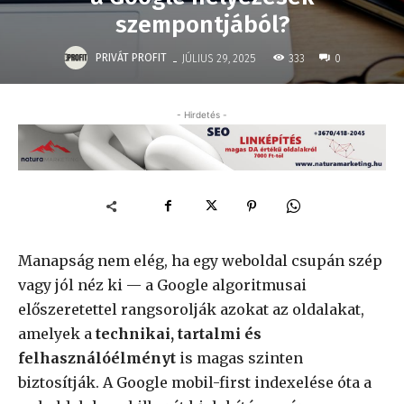
szempontjából?
-
PRIVÁT PROFIT
333
JÚLIUS 29, 2025
0
- Hirdetés -
Manapság nem elég, ha egy weboldal csupán szép
vagy jól néz ki — a Google algoritmusai
előszeretettel rangsorolják azokat az oldalakat,
amelyek a
technikai, tartalmi és
felhasználóélményt
is magas szinten
biztosítják. A Google mobil-first indexelése óta a