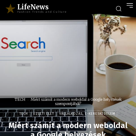
LifeNews
Fashion Trends and Culture
TECH
Miért számít a modern weboldal a Google helyezések
szempontjából?
TECH
ÜZLETI ÉLET
VÁLLALKOZÁS, E-KERESKEDELEM
Miért számít a modern weboldal
a Google helyezések