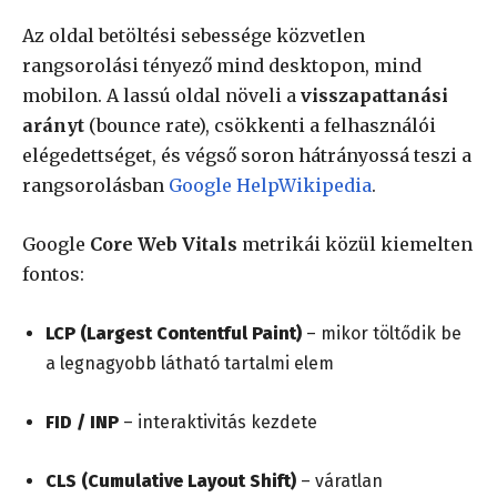
Az oldal betöltési sebessége közvetlen
rangsorolási tényező mind desktopon, mind
mobilon. A lassú oldal növeli a
visszapattanási
arányt
(bounce rate), csökkenti a felhasználói
elégedettséget, és végső soron hátrányossá teszi a
rangsorolásban
Google Help
Wikipedia
.
Google
Core Web Vitals
metrikái közül kiemelten
fontos:
LCP (Largest Contentful Paint)
– mikor töltődik be
a legnagyobb látható tartalmi elem
FID / INP
– interaktivitás kezdete
CLS (Cumulative Layout Shift)
– váratlan