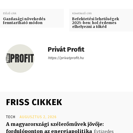
Előző cikk
Következő cikk
Gazdasági növekedés
Befektetési lehetőségek
fenntartható módon
2025-ben: hol érdemes
elhelyezni a tőkéd
Privát Profit
https://privatprofit.hu
FRISS CIKKEK
TECH
AUGUSZTUS 2, 2026
A magyarországi szélerőművek jövője:
fordulóponton az energiapolitika
Évtizedes