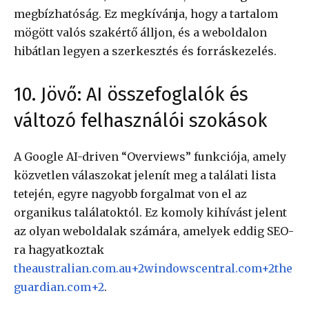
megbízhatóság. Ez megkívánja, hogy a tartalom
mögött valós szakértő álljon, és a weboldalon
hibátlan legyen a szerkesztés és forráskezelés.
10. Jövő: AI összefoglalók és
változó felhasználói szokások
A Google AI-driven “Overviews” funkciója, amely
közvetlen válaszokat jelenít meg a találati lista
tetején, egyre nagyobb forgalmat von el az
organikus találatoktól. Ez komoly kihívást jelent
az olyan weboldalak számára, amelyek eddig SEO-
ra hagyatkoztak
theaustralian.com.au
+2
windowscentral.com
+2
the
guardian.com
+2
.