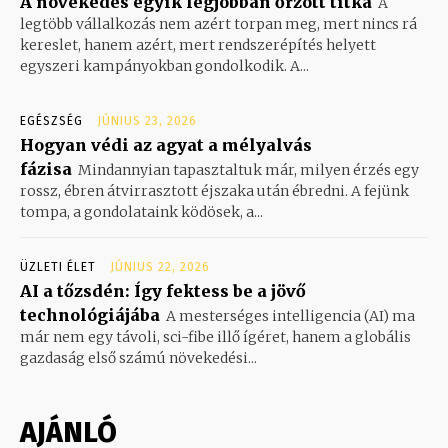
A növekedés egyik legjobban őrzött titka
A
legtöbb vállalkozás nem azért torpan meg, mert nincs rá
kereslet, hanem azért, mert rendszerépítés helyett
egyszeri kampányokban gondolkodik. A...
EGÉSZSÉG
JÚNIUS 23, 2026
Hogyan védi az agyat a mélyalvás
fázisa
Mindannyian tapasztaltuk már, milyen érzés egy
rossz, ébren átvirrasztott éjszaka után ébredni. A fejünk
tompa, a gondolataink ködösek, a...
ÜZLETI ÉLET
JÚNIUS 22, 2026
AI a tőzsdén: Így fektess be a jövő
technológiájába
A mesterséges intelligencia (AI) ma
már nem egy távoli, sci-fibe illő ígéret, hanem a globális
gazdaság első számú növekedési...
AJÁNLÓ