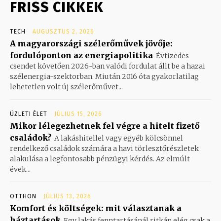
FRISS CIKKEK
TECH
AUGUSZTUS 2, 2026
A magyarországi szélerőművek jövője:
fordulóponton az energiapolitika
Évtizedes
csendet követően 2026-ban valódi fordulat állt be a hazai
szélenergia-szektorban. Miután 2016 óta gyakorlatilag
lehetetlen volt új szélerőművet...
ÜZLETI ÉLET
JÚLIUS 15, 2026
Mikor lélegezhetnek fel végre a hitelt fizető
családok?
A lakáshitellel vagy egyéb kölcsönnel
rendelkező családok számára a havi törlesztőrészletek
alakulása a legfontosabb pénzügyi kérdés. Az elmúlt
évek...
OTTHON
JÚLIUS 13, 2026
Komfort és költségek: mit választanak a
háztartások
Egy lakás fenntartásánál ritkán elég csak a