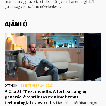
már nem egy távoli, sci-fibe illő ígéret, hanem a globális
gazdaság első számú növekedési...
AJÁNLÓ
OTTHON
SZEPTEMBER 26, 2025
A ChatGPT ezt mondta: A férfibarlang új
generációja: stílusos minimalizmus
technológiai csavarral
A klasszikus férfibarlangot