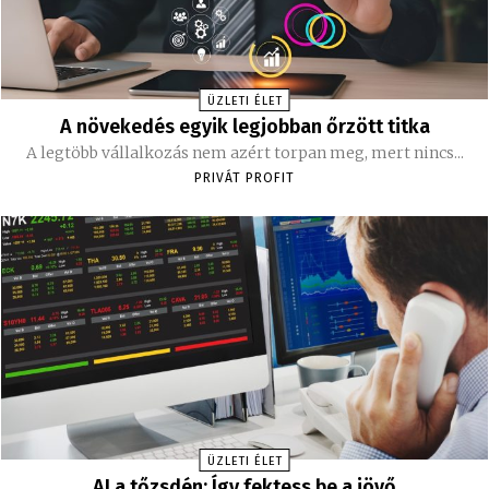
ÜZLETI ÉLET
A növekedés egyik legjobban őrzött titka
A legtöbb vállalkozás nem azért torpan meg, mert nincs...
PRIVÁT PROFIT
ÜZLETI ÉLET
AI a tőzsdén: Így fektess be a jövő