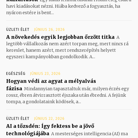
havi kiadásokat nézni. Hiába kedvező a fogyasztás, ha
nyáron estére is bent...
ÜZLETI ÉLET
JÚNIUS 26, 2026
A növekedés egyik legjobban őrzött titka
A
legtöbb vállalkozás nem azért torpan meg, mert nincs rá
kereslet, hanem azért, mert rendszerépítés helyett
egyszeri kampányokban gondolkodik. A...
EGÉSZSÉG
JÚNIUS 23, 2026
Hogyan védi az agyat a mélyalvás
fázisa
Mindannyian tapasztaltuk már, milyen érzés egy
rossz, ébren átvirrasztott éjszaka után ébredni. A fejünk
tompa, a gondolataink ködösek, a...
ÜZLETI ÉLET
JÚNIUS 22, 2026
AI a tőzsdén: Így fektess be a jövő
technológiájába
A mesterséges intelligencia (AI) ma