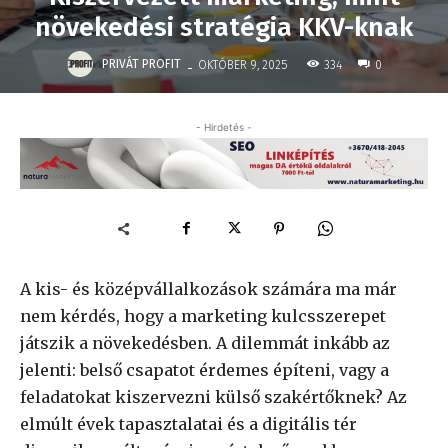
növekedési stratégia KKV-knak
-
PRIVÁT PROFIT
334
OKTÓBER 9, 2025
0
- Hirdetés -
A kis- és középvállalkozások számára ma már
nem kérdés, hogy a marketing kulcsszerepet
játszik a növekedésben. A dilemmát inkább az
jelenti: belső csapatot érdemes építeni, vagy a
feladatokat kiszervezni külső szakértőknek? Az
elmúlt évek tapasztalatai és a digitális tér