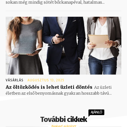
sokan még mindig sötét bőrkanapéval, hatalmas...
VÁSÁRLÁS
AUGUSZTUS 13, 2025
Az öltözködés is lehet üzleti döntés
Az üzleti
életben az első benyomásnak gyakran hosszabb távú...
AJÁNLÓ
További cikkek
Neked ajánlott