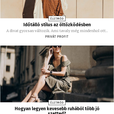
ÉLETMÓD
Időtálló stílus az öltözködésben
A divat gyorsan változik. Ami tavaly még mindenhol ott...
PRIVÁT PROFIT
ÉLETMÓD
Hogyan legyen kevesebb ruhából több jó
szetted?