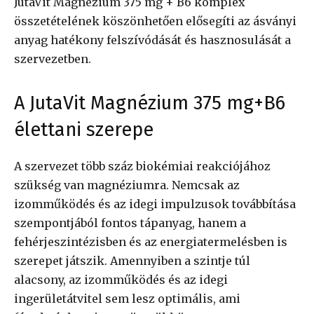
JutaVit Magnézium 375 mg + B6 komplex
összetételének köszönhetően elősegíti az ásványi
anyag hatékony felszívódását és hasznosulását a
szervezetben.
A JutaVit Magnézium 375 mg+B6
élettani szerepe
A szervezet több száz biokémiai reakciójához
szükség van magnéziumra. Nemcsak az
izomműködés és az idegi impulzusok továbbítása
szempontjából fontos tápanyag, hanem a
fehérjeszintézisben és az energiatermelésben is
szerepet játszik. Amennyiben a szintje túl
alacsony, az izomműködés és az idegi
ingerületátvitel sem lesz optimális, ami