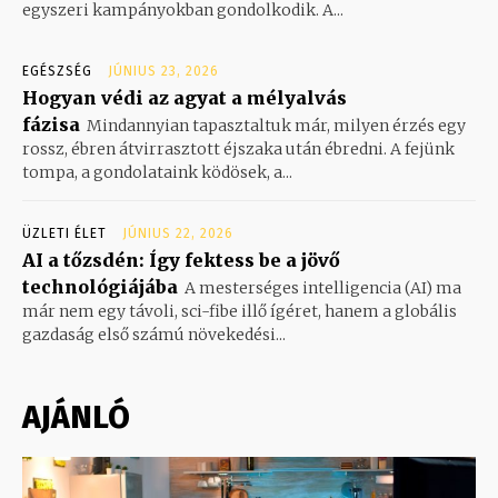
egyszeri kampányokban gondolkodik. A...
EGÉSZSÉG
JÚNIUS 23, 2026
Hogyan védi az agyat a mélyalvás
fázisa
Mindannyian tapasztaltuk már, milyen érzés egy
rossz, ébren átvirrasztott éjszaka után ébredni. A fejünk
tompa, a gondolataink ködösek, a...
ÜZLETI ÉLET
JÚNIUS 22, 2026
AI a tőzsdén: Így fektess be a jövő
technológiájába
A mesterséges intelligencia (AI) ma
már nem egy távoli, sci-fibe illő ígéret, hanem a globális
gazdaság első számú növekedési...
AJÁNLÓ