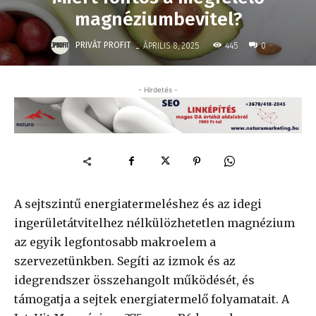
magnéziumbevitel?
-
PRIVÁT PROFIT
445
ÁPRILIS 8, 2025
0
- Hirdetés -
A sejtszintű energiatermeléshez és az idegi
ingerületátvitelhez nélkülözhetetlen magnézium
az egyik legfontosabb makroelem a
szervezetünkben. Segíti az izmok és az
idegrendszer összehangolt működését, és
támogatja a sejtek energiatermelő folyamatait. A