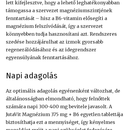
lett kifejlesztve, hogy a lehető leghatékonyabban
támogassa a szervezet magnéziumszintjének
fenntartását – hisz a B6-vitamin elősegíti a
magnézium felszívódását, így a szervezet
könnyebben tudja hasznosítani azt. Rendszeres
szedése hozzájárulhat az izmok gyorsabb
regenerálódásához és az idegrendszer
egyensúlyának fenntartásához.
Napi adagolás
Az optimális adagolás egyénenként változhat, de
általánosságban elmondható, hogy felnőttek
számára napi 300-400 mg bevitele javasolt. A
JutaVit Magnézium 375 mg + B6 egyetlen tablettája
biztosíthatja ezt a mennyiséget, így kényelmes
megoldást nyújt a napi szükséglet fedezésére.