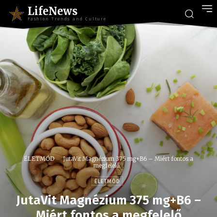
LifeNews
Fashion Trends and Culture
ÉLETMÓD
JutaVit Magnézium 375 mg+B6 – Miért fontos a
megfelelő...
ÉLETMÓD
JutaVit Magnézium 375 mg+B6 –
Miért fontos a megfelelő