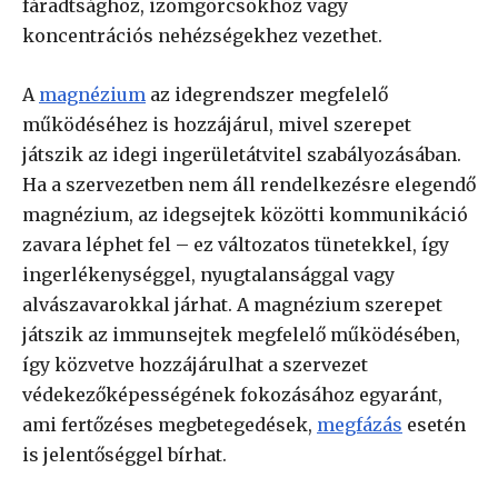
fáradtsághoz, izomgörcsökhöz vagy
koncentrációs nehézségekhez vezethet.
A
magnézium
az idegrendszer megfelelő
működéséhez is hozzájárul, mivel szerepet
játszik az idegi ingerületátvitel szabályozásában.
Ha a szervezetben nem áll rendelkezésre elegendő
magnézium, az idegsejtek közötti kommunikáció
zavara léphet fel – ez változatos tünetekkel, így
ingerlékenységgel, nyugtalansággal vagy
alvászavarokkal járhat. A magnézium szerepet
játszik az immunsejtek megfelelő működésében,
így közvetve hozzájárulhat a szervezet
védekezőképességének fokozásához egyaránt,
ami fertőzéses megbetegedések,
megfázás
esetén
is jelentőséggel bírhat.