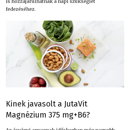
is hozzájárulhatnak a napi szükséglet
fedezéséhez.
Kinek javasolt a JutaVit
Magnézium 375 mg+B6?
Az ásványi anyagnak időskorban még nagyobb