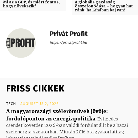
Mi az a GDP, és miért fontos,
A globális gazdaság
hogy növekszik?
összefonódása – hogyan hat
ránk, ha Kínában baj van?
Privát Profit
https://privatprofit.hu
FRISS CIKKEK
TECH
AUGUSZTUS 2, 2026
A magyarországi szélerőművek jövője:
fordulóponton az energiapolitika
Évtizedes
csendet követően 2026-ban valódi fordulat állt be a hazai
szélenergia-szektorban. Miután 2016 óta gyakorlatilag