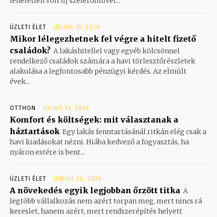
lehetetlen volt új szélerőművet...
ÜZLETI ÉLET
JÚLIUS 15, 2026
Mikor lélegezhetnek fel végre a hitelt fizető
családok?
A lakáshitellel vagy egyéb kölcsönnel
rendelkező családok számára a havi törlesztőrészletek
alakulása a legfontosabb pénzügyi kérdés. Az elmúlt
évek...
OTTHON
JÚLIUS 13, 2026
Komfort és költségek: mit választanak a
háztartások
Egy lakás fenntartásánál ritkán elég csak a
havi kiadásokat nézni. Hiába kedvező a fogyasztás, ha
nyáron estére is bent...
ÜZLETI ÉLET
JÚNIUS 26, 2026
A növekedés egyik legjobban őrzött titka
A
legtöbb vállalkozás nem azért torpan meg, mert nincs rá
kereslet, hanem azért, mert rendszerépítés helyett