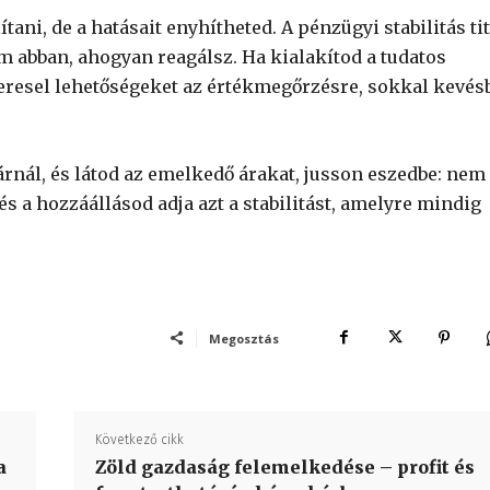
tani, de a hatásait enyhítheted. A pénzügyi stabilitás ti
 abban, ahogyan reagálsz. Ha kialakítod a tudatos
keresel lehetőségeket az értékmegőrzésre, sokkal kevés
árnál, és látod az emelkedő árakat, jusson eszedbe: nem
és a hozzáállásod adja azt a stabilitást, amelyre mindig
Megosztás
Következő cikk
a
Zöld gazdaság felemelkedése – profit és