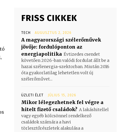
FRISS CIKKEK
TECH
AUGUSZTUS 2, 2026
A magyarországi szélerőművek
jövője: fordulóponton az
tó
energiapolitika
Évtizedes csendet
,
követően 2026-ban valódi fordulat állt be a
hazai szélenergia-szektorban. Miután 2016
óta gyakorlatilag lehetetlen volt új
szélerőművet...
ÜZLETI ÉLET
JÚLIUS 15, 2026
Mikor lélegezhetnek fel végre a
hitelt fizető családok?
A lakáshitellel
os
vagy egyéb kölcsönnel rendelkező
családok számára a havi
törlesztőrészletek alakulása a