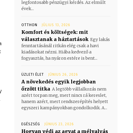
legfontosabb pénzügyi kérdés. Az elmúlt
évek...
OTTHON
JÚLIUS 13, 2026
Komfort és költségek: mit
választanak a háztartások
Egy lakás
a
fenntartásánál ritkán elég csak a havi
z
kiadásokat nézni. Hiába kedvező a
fogyasztás, ha nyáron estére is bent...
ÜZLETI ÉLET
JÚNIUS 26, 2026
A növekedés egyik legjobban
őrzött titka
A legtöbb vállalkozás nem
y
azért torpan meg, mert nincs rá kereslet,
n
hanem azért, mert rendszerépítés helyett
egyszeri kampányokban gondolkodik. A...
EGÉSZSÉG
JÚNIUS 23, 2026
Hogyan védi az agyat a mélyalvás