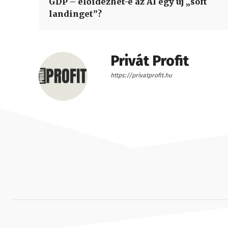
GDP – előidézhet-e az AI egy új „soft
landinget”?
Privát Profit
https://privatprofit.hu