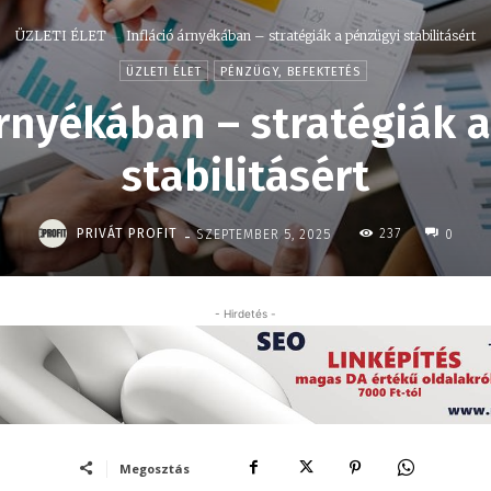
ÜZLETI ÉLET
Infláció árnyékában – stratégiák a pénzügyi stabilitásért
ÜZLETI ÉLET
PÉNZÜGY, BEFEKTETÉS
árnyékában – stratégiák 
stabilitásért
-
PRIVÁT PROFIT
237
SZEPTEMBER 5, 2025
0
- Hirdetés -
Megosztás