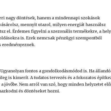
zeri nagy döntések, hanem a mindennapi szokások
vásárolsz, mennyit utazol, milyen energiát használsz
z el. Érdemes figyelni a szezonális termékekre, a hely
goldásokra is. Ezek nemcsak pénzügyi szempontból
is eredményeznek.
. Ugyanolyan fontos a gondolkodásmódod is. Ha álland
kileg is kimerít. A tudatos tervezés és a fokozatos építke
a jövőbe. Nem arról van szó, hogy minden helyzetet elő
mazkodni és döntéseket hozni.