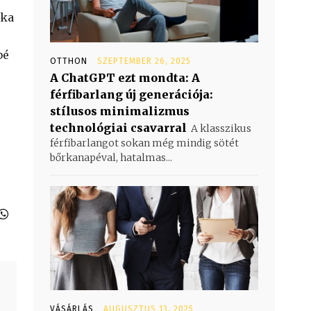
tka
bé
OTTHON
SZEPTEMBER 26, 2025
A ChatGPT ezt mondta: A
férfibarlang új generációja:
stílusos minimalizmus
technológiai csavarral
A klasszikus
férfibarlangot sokan még mindig sötét
bőrkanapéval, hatalmas...
VÁSÁRLÁS
AUGUSZTUS 13, 2025