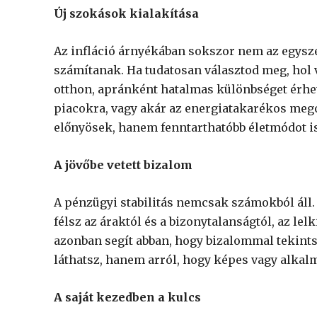
Új szokások kialakítása
Az infláció árnyékában sokszor nem az egys
számítanak. Ha tudatosan választod meg, hol 
otthon, apránként hatalmas különbséget érhets
piacokra, vagy akár az energiatakarékos me
előnyösek, hanem fenntarthatóbb életmódot 
A jövőbe vetett bizalom
A pénzügyi stabilitás nemcsak számokból áll
félsz az áraktól és a bizonytalanságtól, az lel
azonban segít abban, hogy bizalommal tekints 
láthatsz, hanem arról, hogy képes vagy alkal
A saját kezedben a kulcs