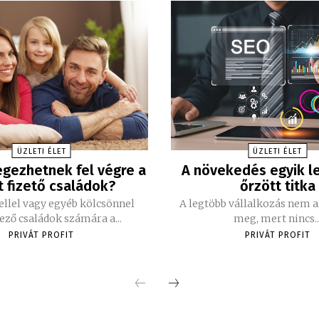
ÜZLETI ÉLET
ÜZLETI ÉLET
egezhetnek fel végre a
A növekedés egyik l
t fizető családok?
őrzött titka
ellel vagy egyéb kölcsönnel
A legtöbb vállalkozás nem a
ező családok számára a...
meg, mert nincs..
PRIVÁT PROFIT
PRIVÁT PROFIT