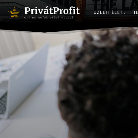
PrivátProfit
ÜZLETI ÉLET
T
Online Befektetési Magazin