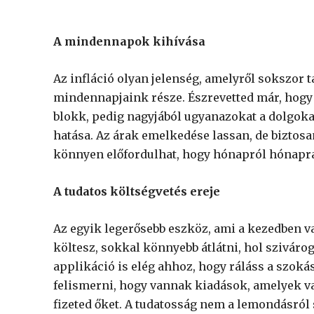
A mindennapok kihívása
Az infláció olyan jelenség, amelyről sokszor 
mindennapjaink része. Észrevetted már, hogy
blokk, pedig nagyjából ugyanazokat a dolgoka
hatása. Az árak emelkedése lassan, de biztos
könnyen előfordulhat, hogy hónapról hónapra
A tudatos költségvetés ereje
Az egyik legerősebb eszköz, ami a kezedben v
költesz, sokkal könnyebb átlátni, hol szivárog
applikáció is elég ahhoz, hogy ráláss a szok
felismerni, hogy vannak kiadások, amelyek 
fizeted őket. A tudatosság nem a lemondásról