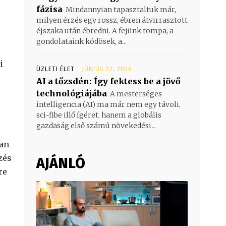
fázisa
Mindannyian tapasztaltuk már,
milyen érzés egy rossz, ébren átvirrasztott
éjszaka után ébredni. A fejünk tompa, a
gondolataink ködösek, a...
i
ÜZLETI ÉLET
JÚNIUS 22, 2026
AI a tőzsdén: Így fektess be a jövő
technológiájába
A mesterséges
intelligencia (AI) ma már nem egy távoli,
sci-fibe illő ígéret, hanem a globális
gazdaság első számú növekedési...
óan
zés
AJÁNLÓ
re