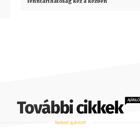
fenntarthatóság kéz a kézben
AJÁNL
További cikkek
Neked ajánlott