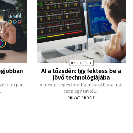
ÜZLETI ÉLET
egjobban
AI a tőzsdén: Így fektess be a
jövő technológiájába
zért torpan
A mesterséges intelligencia (AI) ma már
.
nem egy távoli,...
PRIVÁT PROFIT