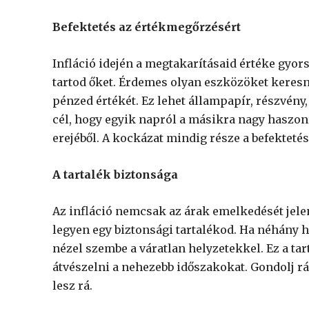
Befektetés az értékmegőrzésért
Infláció idején a megtakarításaid értéke gy
tartod őket. Érdemes olyan eszközöket keresn
pénzed értékét. Ez lehet állampapír, részvény,
cél, hogy egyik napról a másikra nagy haszonr
erejéből. A kockázat mindig része a befektetés
A tartalék biztonsága
Az infláció nemcsak az árak emelkedését jelen
legyen egy biztonsági tartalékod. Ha néhány 
nézel szembe a váratlan helyzetekkel. Ez a ta
átvészelni a nehezebb időszakokat. Gondolj rá
lesz rá.