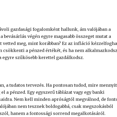
távoli gazdasági fogalomként hallunk, ám valójában a
 a bevásárlás végén egyre magasabb összeget mutat a
t vetted meg, mint korábban? Ez az infláció kézzelfogha
an csökkenti a pénzed értékét, és ha nem alkalmazkodsz
 egyre szűkösebb kerettel gazdálkodsz.
an, a tudatos tervezés. Ha pontosan tudod, mire mennyit
 el a pénzed. Egy egyszerű táblázat vagy egy banki
ásaidra. Nem kell minden apróságtól megválnod, de font
valójában nem tesznek boldogabbá, csak megszokásból
 szól, hanem a fontossági sorrend megalkotásáról.