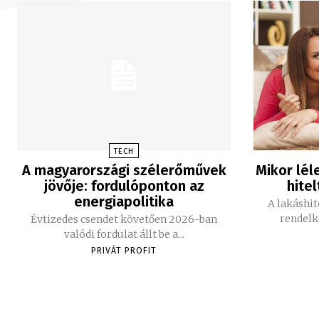
TECH
A magyarországi szélerőművek
Mikor lél
jövője: fordulóponton az
hitel
energiapolitika
A lakáshit
rendelk
Évtizedes csendet követően 2026-ban
valódi fordulat állt be a...
PRIVÁT PROFIT