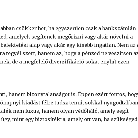
orsabban csökkenhet, ha egyszerűen csak a bankszámlán
ed, amelyek segítenek megőrizni vagy akár növelni a
 befektetési alap vagy akár egy kisebb ingatlan. Nem az 
a tegyél szert, hanem az, hogy a pénzed ne veszítsen a
nek, de a megfelelő diverzifikáció sokat enyhít ezen.
ti, hanem bizonytalanságot is. Éppen ezért fontos, hog
hónapnyi kiadást félre tudsz tenni, sokkal nyugodtabba
rtalék nem luxus, hanem olyan védőháló, amely segít
 úgy, mint egy biztosítékra, amely ott van, ha szükséged