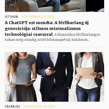
OTTHON
SZEPTEMBER 26, 2025
A ChatGPT ezt mondta: A férfibarlang új
generációja: stílusos minimalizmus
technológiai csavarral
A klasszikus férfibarlangot
sokan még mindig sötét bőrkanapéval, hatalmas...
VÁSÁRLÁS
AUGUSZTUS 13, 2025