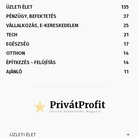
ÜZLETI ÉLET
135
PÉNZÜGY, BEFEKTETÉS
37
VÁLLALKOZÁS, E-KERESKEDELEM
25
TECH
21
EGÉSZSÉG
17
OTTHON
14
ÉPÍTKEZÉS - FELÚJÍTÁS
14
AJÁNLÓ
11
PrivátProfit
Online Befektetési Magazin
ÜZLETI ÉLET