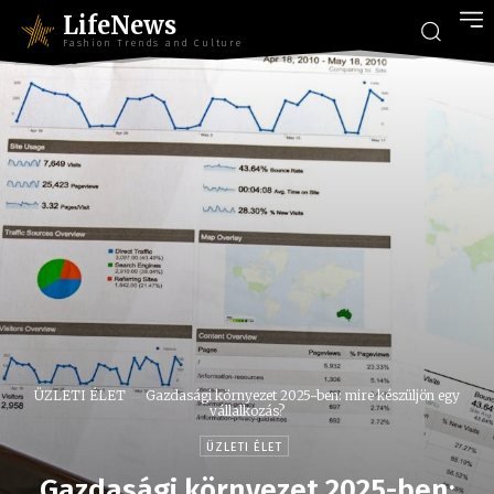
LifeNews
Fashion Trends and Culture
ÜZLETI ÉLET
Gazdasági környezet 2025-ben: mire készüljön egy
vállalkozás?
ÜZLETI ÉLET
Gazdasági környezet 2025-ben: