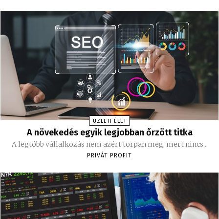
ÜZLETI ÉLET
A növekedés egyik legjobban őrzött titka
A legtöbb vállalkozás nem azért torpan meg, mert nincs...
PRIVÁT PROFIT