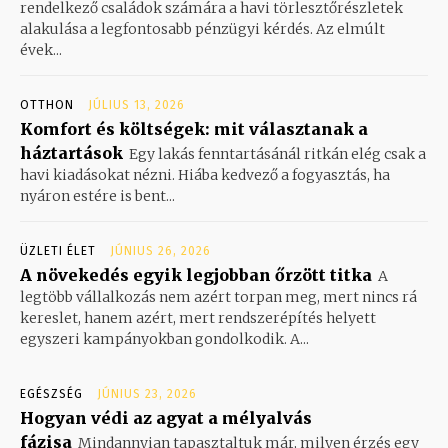
rendelkező családok számára a havi törlesztőrészletek
alakulása a legfontosabb pénzügyi kérdés. Az elmúlt
évek...
OTTHON
JÚLIUS 13, 2026
Komfort és költségek: mit választanak a
háztartások
Egy lakás fenntartásánál ritkán elég csak a
havi kiadásokat nézni. Hiába kedvező a fogyasztás, ha
nyáron estére is bent...
ÜZLETI ÉLET
JÚNIUS 26, 2026
A növekedés egyik legjobban őrzött titka
A
legtöbb vállalkozás nem azért torpan meg, mert nincs rá
kereslet, hanem azért, mert rendszerépítés helyett
egyszeri kampányokban gondolkodik. A...
EGÉSZSÉG
JÚNIUS 23, 2026
Hogyan védi az agyat a mélyalvás
fázisa
Mindannyian tapasztaltuk már, milyen érzés egy