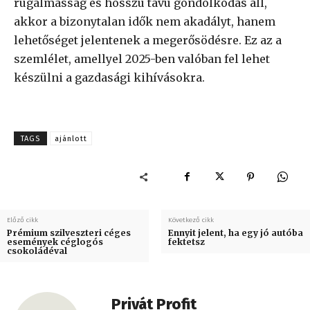
rugalmasság és hosszú távú gondolkodás áll,
akkor a bizonytalan idők nem akadályt, hanem
lehetőséget jelentenek a megerősödésre. Ez az a
szemlélet, amellyel 2025-ben valóban fel lehet
készülni a gazdasági kihívásokra.
TAGS
ajánlott
Előző cikk
Következő cikk
Prémium szilveszteri céges
Ennyit jelent, ha egy jó autóba
események céglogós
fektetsz
csokoládéval
Privát Profit