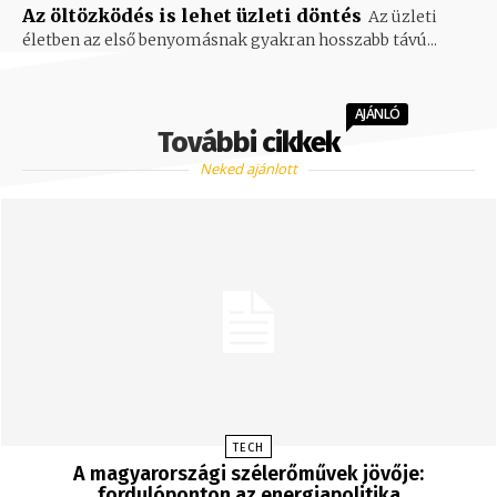
Az öltözködés is lehet üzleti döntés
Az üzleti
életben az első benyomásnak gyakran hosszabb távú...
AJÁNLÓ
További cikkek
Neked ajánlott
TECH
A magyarországi szélerőművek jövője:
fordulóponton az energiapolitika