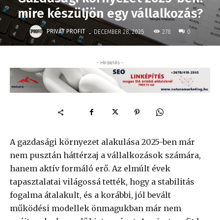
mire készüljön egy vállalkozás?
-
PRIVÁT PROFIT
278
DECEMBER 28, 2025
0
- Hirdetés -
A gazdasági környezet alakulása 2025-ben már
nem pusztán háttérzaj a vállalkozások számára,
hanem aktív formáló erő. Az elmúlt évek
tapasztalatai világossá tették, hogy a stabilitás
fogalma átalakult, és a korábbi, jól bevált
működési modellek önmagukban már nem