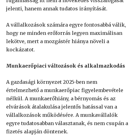
rugalmasság itt nem a növekedés visszafogását
jelenti, hanem annak tudatos irányítását.
A vállalkozások számára egyre fontosabbá válik,
hogy ne minden erőforrás legyen maximálisan
lekötve, mert a mozgástér hiánya növeli a
kockázatot.
Munkaerőpiaci változások és alkalmazkodás
A gazdasági környezet 2025-ben nem
értelmezhető a munkaerőpiac figyelembevétele
nélkül. A munkaerőhiány, a bérnyomás és az
elvárások átalakulása jelentős hatással van a
vállalkozások működésére. A munkavállalók
egyre tudatosabban választanak, és nem csupán a
fizetés alapján döntenek.