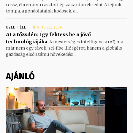
rossz, ébren átvirrasztott éjszaka után ébredni. A fejünk
tompa, a gondolataink ködösek, a...
ÜZLETI ÉLET
JÚNIUS 22, 2026
AI a tőzsdén: Így fektess be a jövő
technológiájába
A mesterséges intelligencia (AI) ma
már nem egy távoli, sci-fibe illő ígéret, hanem a globális
gazdaság első számú növekedési...
AJÁNLÓ