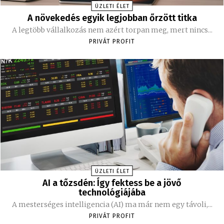
ÜZLETI ÉLET
A növekedés egyik legjobban őrzött titka
A legtöbb vállalkozás nem azért torpan meg, mert nincs...
PRIVÁT PROFIT
ÜZLETI ÉLET
AI a tőzsdén: Így fektess be a jövő
technológiájába
A mesterséges intelligencia (AI) ma már nem egy távoli,...
PRIVÁT PROFIT