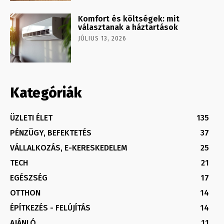
Komfort és költségek: mit
választanak a háztartások
JÚLIUS 13, 2026
Kategóriák
ÜZLETI ÉLET
135
PÉNZÜGY, BEFEKTETÉS
37
VÁLLALKOZÁS, E-KERESKEDELEM
25
TECH
21
EGÉSZSÉG
17
OTTHON
14
ÉPÍTKEZÉS - FELÚJÍTÁS
14
AJÁNLÓ
11