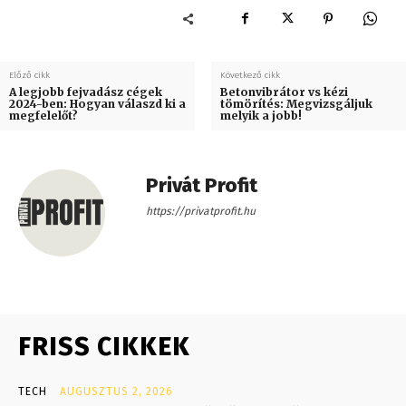
Előző cikk
Következő cikk
A legjobb fejvadász cégek
Betonvibrátor vs kézi
2024-ben: Hogyan válaszd ki a
tömörítés: Megvizsgáljuk
megfelelőt?
melyik a jobb!
Privát Profit
https://privatprofit.hu
FRISS CIKKEK
TECH
AUGUSZTUS 2, 2026