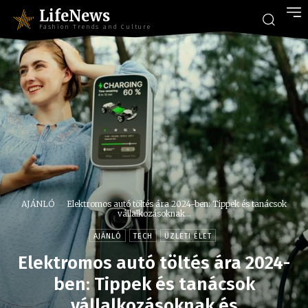
LifeNews
Fashion Trends and Culture
AJÁNLÓ
Elektromos autó töltés ára 2024-ben: Tippek és tanácsok
vállalkozásoknak...
AJÁNLÓ
TECH
ÜZLETI ÉLET
Elektromos autó töltés ára 2024-
ben: Tippek és tanácsok
vállalkozásoknak és