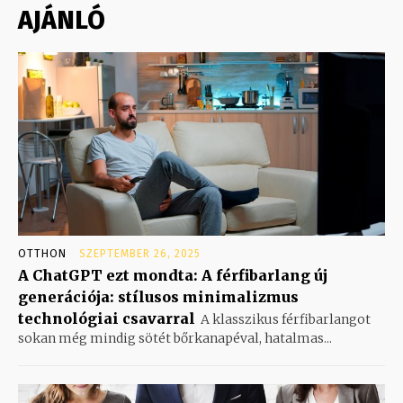
AJÁNLÓ
OTTHON
SZEPTEMBER 26, 2025
A ChatGPT ezt mondta: A férfibarlang új
generációja: stílusos minimalizmus
technológiai csavarral
A klasszikus férfibarlangot
sokan még mindig sötét bőrkanapéval, hatalmas...