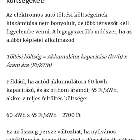
költségeket?
Az elektromos autó töltési költségeinek
kiszámítása nem bonyolult, de több tényezőt kell
figyelembe venni. A legegyszerűbb módszer, ha az
alábbi képletet alkalmazod:
Töltési költség = Akkumulátor kapacitása (kWh) x
Áram ára (Ft/kWh)
Például, ha autód akkumulátora 60 kWh
kapacitású, és az otthoni áramdíj 45 Ft/kWh,
akkor a teljes feltöltés költsége:
60 kWh x 45 Ft/kWh = 2700 Ft
Ez az összeg persze változhat, ha nyilvános
töltőállomást használsz, ahol a díjszabás általában