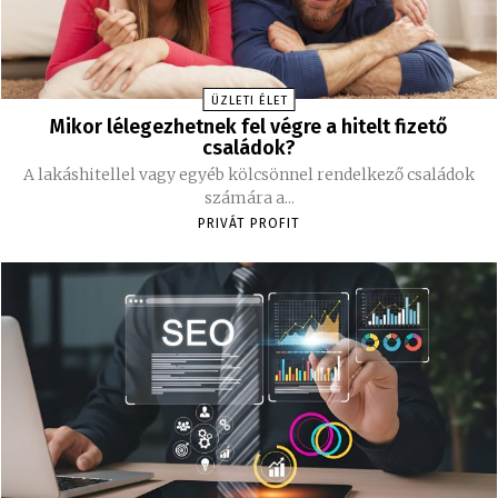
ÜZLETI ÉLET
Mikor lélegezhetnek fel végre a hitelt fizető
családok?
A lakáshitellel vagy egyéb kölcsönnel rendelkező családok
számára a...
PRIVÁT PROFIT