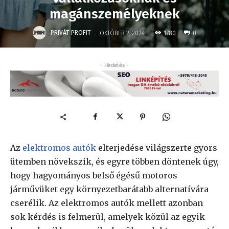
magánszemélyeknek
-
PRIVÁT PROFIT
1780
OKTÓBER 2, 2024
0
- Hirdetés -
Az
elektromos autók
elterjedése világszerte gyors
ütemben növekszik, és egyre többen döntenek úgy,
hogy hagyományos belső égésű motoros
járművüket egy környezetbarátabb alternatívára
cserélik. Az elektromos autók mellett azonban
sok kérdés is felmerül, amelyek közül az egyik