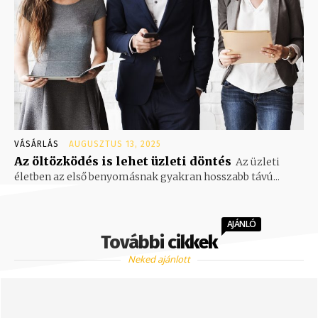
VÁSÁRLÁS
AUGUSZTUS 13, 2025
Az öltözködés is lehet üzleti döntés
Az üzleti
életben az első benyomásnak gyakran hosszabb távú...
AJÁNLÓ
További cikkek
Neked ajánlott