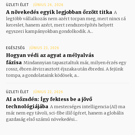
ÜZLETI ÉLET
JÚNIUS 26, 2026
A növekedés egyik legjobban őrzött titka
A
legtöbb vállalkozás nem azért torpan meg, mert nincs rá
kereslet, hanem azért, mert rendszerépítés helyett
egyszeri kampányokban gondolkodik. A...
EGÉSZSÉG
JÚNIUS 23, 2026
Hogyan védi az agyat a mélyalvás
fázisa
Mindannyian tapasztaltuk már, milyen érzés egy
rossz, ébren átvirrasztott éjszaka után ébredni. A fejünk
tompa, a gondolataink ködösek, a...
ÜZLETI ÉLET
JÚNIUS 22, 2026
AI a tőzsdén: Így fektess be a jövő
technológiájába
A mesterséges intelligencia (AI) ma
már nem egy távoli, sci-fibe illő ígéret, hanem a globális
gazdaság első számú növekedési...