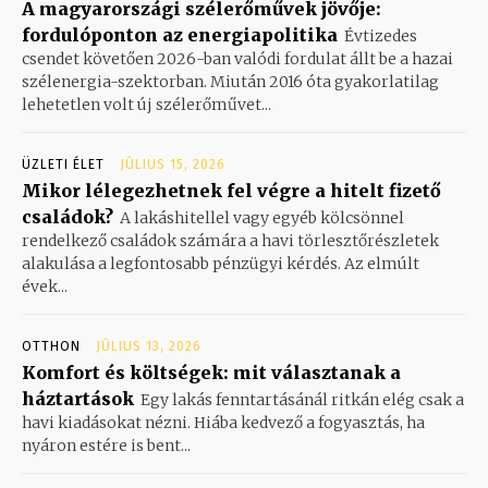
A magyarországi szélerőművek jövője:
fordulóponton az energiapolitika
Évtizedes
csendet követően 2026-ban valódi fordulat állt be a hazai
szélenergia-szektorban. Miután 2016 óta gyakorlatilag
lehetetlen volt új szélerőművet...
ÜZLETI ÉLET
JÚLIUS 15, 2026
Mikor lélegezhetnek fel végre a hitelt fizető
családok?
A lakáshitellel vagy egyéb kölcsönnel
rendelkező családok számára a havi törlesztőrészletek
alakulása a legfontosabb pénzügyi kérdés. Az elmúlt
évek...
OTTHON
JÚLIUS 13, 2026
Komfort és költségek: mit választanak a
háztartások
Egy lakás fenntartásánál ritkán elég csak a
havi kiadásokat nézni. Hiába kedvező a fogyasztás, ha
nyáron estére is bent...