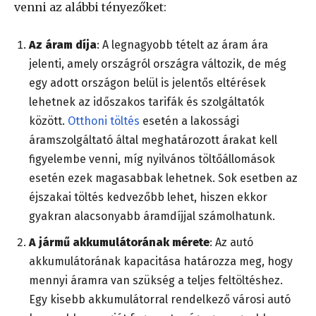
venni az alábbi tényezőket:
Az áram díja
: A legnagyobb tételt az áram ára
jelenti, amely országról országra változik, de még
egy adott országon belül is jelentős eltérések
lehetnek az időszakos tarifák és szolgáltatók
között.
Otthoni töltés
esetén a lakossági
áramszolgáltató által meghatározott árakat kell
figyelembe venni, míg nyilvános töltőállomások
esetén ezek magasabbak lehetnek. Sok esetben az
éjszakai töltés kedvezőbb lehet, hiszen ekkor
gyakran alacsonyabb áramdíjjal számolhatunk.
A jármű akkumulátorának mérete
: Az autó
akkumulátorának kapacitása határozza meg, hogy
mennyi áramra van szükség a teljes feltöltéshez.
Egy kisebb akkumulátorral rendelkező városi autó