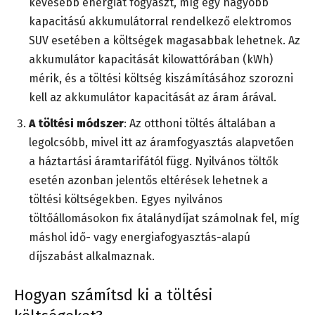
kevesebb energiát fogyaszt, míg egy nagyobb
kapacitású akkumulátorral rendelkező elektromos
SUV esetében a költségek magasabbak lehetnek. Az
akkumulátor kapacitását kilowattórában (kWh)
mérik, és a töltési költség kiszámításához szorozni
kell az akkumulátor kapacitását az áram árával.
A töltési módszer
: Az otthoni töltés általában a
legolcsóbb, mivel itt az áramfogyasztás alapvetően
a háztartási áramtarifától függ. Nyilvános töltők
esetén azonban jelentős eltérések lehetnek a
töltési költségekben. Egyes nyilvános
töltőállomásokon fix átalánydíjat számolnak fel, míg
máshol idő- vagy energiafogyasztás-alapú
díjszabást alkalmaznak.
Hogyan számítsd ki a töltési