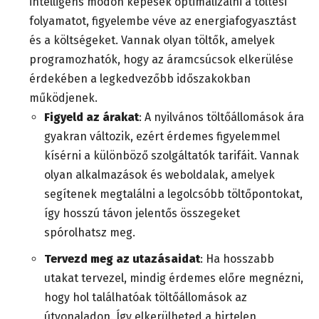
intelligens módon képesek optimalizálni a töltési
folyamatot, figyelembe véve az energiafogyasztást
és a költségeket. Vannak olyan töltők, amelyek
programozhatók, hogy az áramcsúcsok elkerülése
érdekében a legkedvezőbb időszakokban
működjenek.
Figyeld az árakat
: A nyilvános töltőállomások ára
gyakran változik, ezért érdemes figyelemmel
kísérni a különböző szolgáltatók tarifáit. Vannak
olyan alkalmazások és weboldalak, amelyek
segítenek megtalálni a legolcsóbb töltőpontokat,
így hosszú távon jelentős összegeket
spórolhatsz meg.
Tervezd meg az utazásaidat
: Ha hosszabb
utakat tervezel, mindig érdemes előre megnézni,
hogy hol találhatóak töltőállomások az
útvonaladon. Így elkerülheted a hirtelen