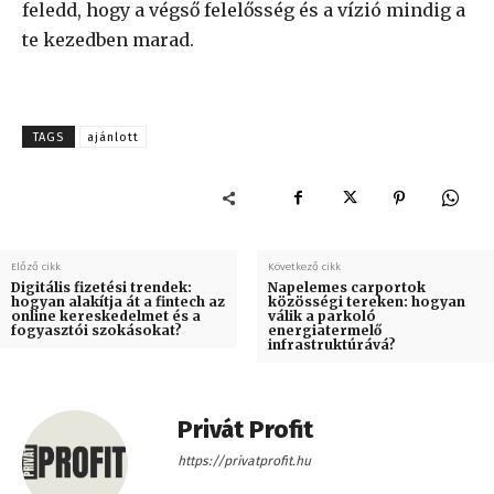
feledd, hogy a végső felelősség és a vízió mindig a
te kezedben marad.
TAGS
ajánlott
Előző cikk
Következő cikk
Digitális fizetési trendek:
Napelemes carportok
hogyan alakítja át a fintech az
közösségi tereken: hogyan
online kereskedelmet és a
válik a parkoló
fogyasztói szokásokat?
energiatermelő
infrastruktúrává?
Privát Profit
https://privatprofit.hu