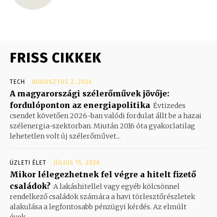
FRISS CIKKEK
TECH
AUGUSZTUS 2, 2026
A magyarországi szélerőművek jövője:
fordulóponton az energiapolitika
Évtizedes
csendet követően 2026-ban valódi fordulat állt be a hazai
szélenergia-szektorban. Miután 2016 óta gyakorlatilag
lehetetlen volt új szélerőművet...
ÜZLETI ÉLET
JÚLIUS 15, 2026
Mikor lélegezhetnek fel végre a hitelt fizető
családok?
A lakáshitellel vagy egyéb kölcsönnel
rendelkező családok számára a havi törlesztőrészletek
alakulása a legfontosabb pénzügyi kérdés. Az elmúlt
évek...