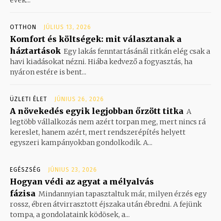
OTTHON
JÚLIUS 13, 2026
Komfort és költségek: mit választanak a
háztartások
Egy lakás fenntartásánál ritkán elég csak a
havi kiadásokat nézni. Hiába kedvező a fogyasztás, ha
nyáron estére is bent...
ÜZLETI ÉLET
JÚNIUS 26, 2026
A növekedés egyik legjobban őrzött titka
A
legtöbb vállalkozás nem azért torpan meg, mert nincs rá
kereslet, hanem azért, mert rendszerépítés helyett
egyszeri kampányokban gondolkodik. A...
EGÉSZSÉG
JÚNIUS 23, 2026
Hogyan védi az agyat a mélyalvás
fázisa
Mindannyian tapasztaltuk már, milyen érzés egy
rossz, ébren átvirrasztott éjszaka után ébredni. A fejünk
tompa, a gondolataink ködösek, a...