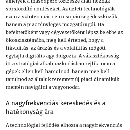
amelyek a másodperc törtrésze alatt hoznak
sorsfordító döntéseket. Az üzleti technológiák
ezen a szinten már nem csupán segédeszközök,
hanem a piac tényleges mozgatórugói. Ha
befektetőként vagy cégvezetőként lépsz be ebbe az
ökoszisztémába, meg kell értened, hogy a
likviditás, az árazás és a volatilitás mögött
egyfajta digitális agy dolgozik. A választékosság
itt a stratégiai alkalmazkodásban rejlik: nem a
gépek ellen kell harcolnod, hanem meg kell
tanulnod az általuk teremtett új piaci dinamikák
mentén navigálni a vagyonodat.
A nagyfrekvenciás kereskedés és a
hatékonyság ára
A technológiai fejlődés elhozta a nagyfrekvenciás