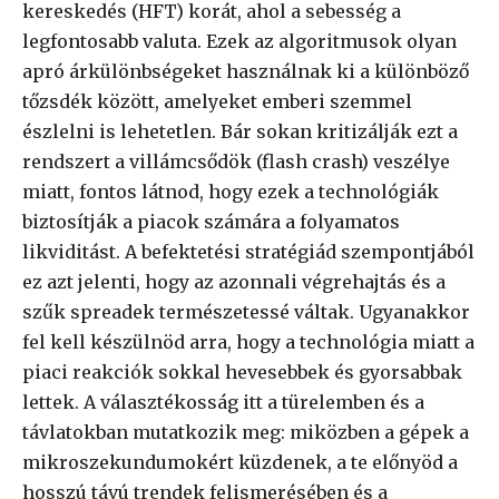
kereskedés (HFT) korát, ahol a sebesség a
legfontosabb valuta. Ezek az algoritmusok olyan
apró árkülönbségeket használnak ki a különböző
tőzsdék között, amelyeket emberi szemmel
észlelni is lehetetlen. Bár sokan kritizálják ezt a
rendszert a villámcsődök (flash crash) veszélye
miatt, fontos látnod, hogy ezek a technológiák
biztosítják a piacok számára a folyamatos
likviditást. A befektetési stratégiád szempontjából
ez azt jelenti, hogy az azonnali végrehajtás és a
szűk spreadek természetessé váltak. Ugyanakkor
fel kell készülnöd arra, hogy a technológia miatt a
piaci reakciók sokkal hevesebbek és gyorsabbak
lettek. A választékosság itt a türelemben és a
távlatokban mutatkozik meg: miközben a gépek a
mikroszekundumokért küzdenek, a te előnyöd a
hosszú távú trendek felismerésében és a