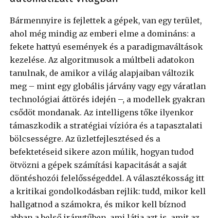
Bármennyire is fejlettek a gépek, van egy terület,
ahol még mindig az emberi elme a domináns: a
fekete hattyú események és a paradigmaváltások
kezelése. Az algoritmusok a múltbeli adatokon
tanulnak, de amikor a világ alapjaiban változik
meg – mint egy globális járvány vagy egy váratlan
technológiai áttörés idején –, a modellek gyakran
csődöt mondanak. Az intelligens tőke ilyenkor
támaszkodik a stratégiai vízióra és a tapasztalati
bölcsességre. Az üzletfejlesztésed és a
befektetéseid sikere azon múlik, hogyan tudod
ötvözni a gépek számítási kapacitását a saját
döntéshozói felelősségeddel. A választékosság itt
a kritikai gondolkodásban rejlik: tudd, mikor kell
hallgatnod a számokra, és mikor kell bíznod
abban a belső iránytűben, ami látja azt is, amit az