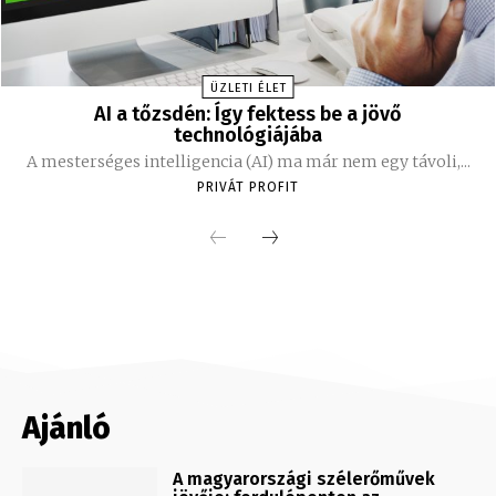
ÜZLETI ÉLET
AI a tőzsdén: Így fektess be a jövő
technológiájába
A mesterséges intelligencia (AI) ma már nem egy távoli,...
PRIVÁT PROFIT
Ajánló
A magyarországi szélerőművek