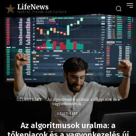
LifeNews
Fashion Trends and Culture
ÜZLETI ÉLET
Az algoritmusok uralma: a tőkepiacok és a
vagyonkezelés új...
ÜZLETI ÉLET
Az algoritmusok uralma: a
tőkepiacok és a vagyonkezelés új