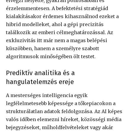
elvégzi helyette, gyakran pontosabban és
érzelemmentesen. A befektetési stratégiád
kialakításakor érdemes kihasználnod ezeket a
hibrid modelleket, ahol a gépi precizitás
találkozik az emberi célmeghatározással. Az
exkluzivitás itt már nem a magas belépési
küszöbben, hanem a személyre szabott
algoritmusok minőségében ölt testet.
Prediktív analitika és a
hangulatelemzés ereje
A mesterséges intelligencia egyik
legfélelmetesebb képessége a tőkepiacokon a
strukturálatlan adatok feldolgozása. Az AI képes
valós időben elemezni híreket, közösségi média
bejegyzéseket, műholdfelvételeket vagy akár