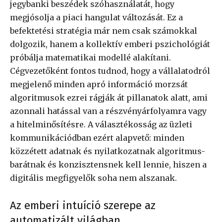
jegybanki beszédek szóhasználatát, hogy
megjósolja a piaci hangulat változását. Ez a
befektetési stratégia már nem csak számokkal
dolgozik, hanem a kollektív emberi pszichológiát
próbálja matematikai modellé alakítani.
Cégvezetőként fontos tudnod, hogy a vállalatodról
megjelenő minden apró információ morzsát
algoritmusok ezrei rágják át pillanatok alatt, ami
azonnali hatással van a részvényárfolyamra vagy
a hitelminősítésre. A választékosság az üzleti
kommunikációdban ezért alapvető: minden
közzétett adatnak és nyilatkozatnak algoritmus-
barátnak és konzisztensnek kell lennie, hiszen a
digitális megfigyelők soha nem alszanak.
Az emberi intuíció szerepe az
automatizált világban