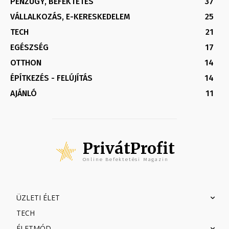
PÉNZÜGY, BEFEKTETÉS
37
VÁLLALKOZÁS, E-KERESKEDELEM
25
TECH
21
EGÉSZSÉG
17
OTTHON
14
ÉPÍTKEZÉS - FELÚJÍTÁS
14
AJÁNLÓ
11
PrivátProfit
Online Befektetési Magazin
ÜZLETI ÉLET
TECH
ÉLETMÓD