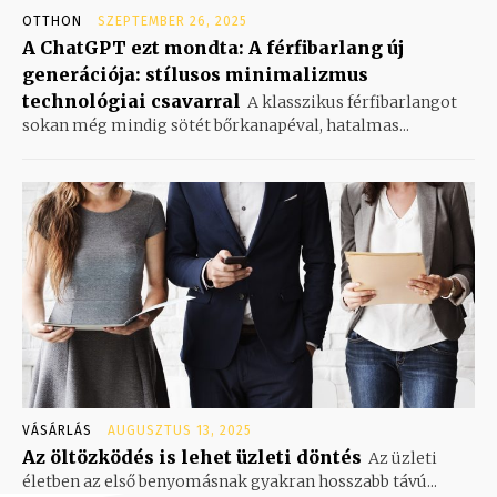
OTTHON
SZEPTEMBER 26, 2025
A ChatGPT ezt mondta: A férfibarlang új
generációja: stílusos minimalizmus
technológiai csavarral
A klasszikus férfibarlangot
sokan még mindig sötét bőrkanapéval, hatalmas...
VÁSÁRLÁS
AUGUSZTUS 13, 2025
Az öltözködés is lehet üzleti döntés
Az üzleti
életben az első benyomásnak gyakran hosszabb távú...