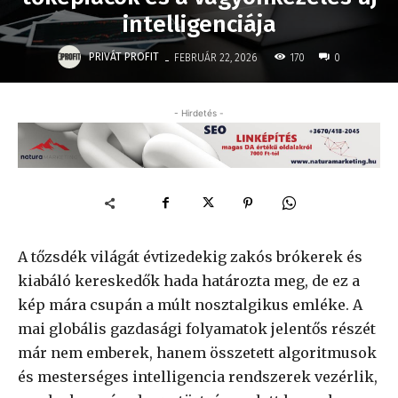
intelligenciája
-
PRIVÁT PROFIT
170
FEBRUÁR 22, 2026
0
- Hirdetés -
A tőzsdék világát évtizedekig zakós brókerek és
kiabáló kereskedők hada határozta meg, de ez a
kép mára csupán a múlt nosztalgikus emléke. A
mai globális gazdasági folyamatok jelentős részét
már nem emberek, hanem összetett algoritmusok
és mesterséges intelligencia rendszerek vezérlik,