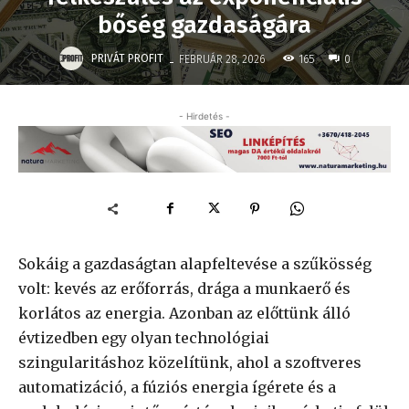
bőség gazdaságára
-
PRIVÁT PROFIT
165
FEBRUÁR 28, 2026
0
- Hirdetés -
Sokáig a gazdaságtan alapfeltevése a szűkösség
volt: kevés az erőforrás, drága a munkaerő és
korlátos az energia. Azonban az előttünk álló
évtizedben egy olyan technológiai
szingularitáshoz közelítünk, ahol a szoftveres
automatizáció, a fúziós energia ígérete és a