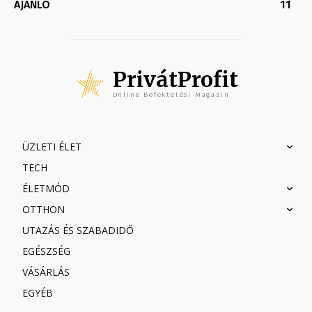
AJÁNLÓ
11
PrivátProfit
Online Befektetési Magazin
ÜZLETI ÉLET
TECH
ÉLETMÓD
OTTHON
UTAZÁS ÉS SZABADIDŐ
EGÉSZSÉG
VÁSÁRLÁS
EGYÉB