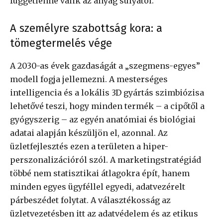
függetlenné válik az anyag súlyától.
A személyre szabottság kora: a
tömegtermelés vége
A 2030-as évek gazdaságát a „szegmens-egyes”
modell fogja jellemezni. A mesterséges
intelligencia és a lokális 3D gyártás szimbiózisa
lehetővé teszi, hogy minden termék – a cipőtől a
gyógyszerig – az egyén anatómiai és biológiai
adatai alapján készüljön el, azonnal. Az
üzletfejlesztés ezen a területen a hiper-
perszonalizációról szól. A marketingstratégiád
többé nem statisztikai átlagokra épít, hanem
minden egyes ügyféllel egyedi, adatvezérelt
párbeszédet folytat. A választékosság az
üzletvezetésben itt az adatvédelem és az etikus