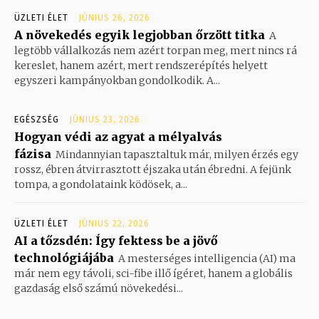
ÜZLETI ÉLET
JÚNIUS 26, 2026
A növekedés egyik legjobban őrzött titka
A
legtöbb vállalkozás nem azért torpan meg, mert nincs rá
kereslet, hanem azért, mert rendszerépítés helyett
egyszeri kampányokban gondolkodik. A...
EGÉSZSÉG
JÚNIUS 23, 2026
Hogyan védi az agyat a mélyalvás
fázisa
Mindannyian tapasztaltuk már, milyen érzés egy
rossz, ébren átvirrasztott éjszaka után ébredni. A fejünk
tompa, a gondolataink ködösek, a...
ÜZLETI ÉLET
JÚNIUS 22, 2026
AI a tőzsdén: Így fektess be a jövő
technológiájába
A mesterséges intelligencia (AI) ma
már nem egy távoli, sci-fibe illő ígéret, hanem a globális
gazdaság első számú növekedési...