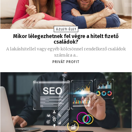
ÜZLETI ÉLET
Mikor lélegezhetnek fel végre a hitelt fizető
családok?
A lakáshitellel vagy egyéb kölcsönnel rendelkező családok
számára a...
PRIVÁT PROFIT