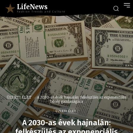
LifeNews
Fashion Trends and Culture
ÜZLETI ÉLET
A 2030-as évek hajnalán: felkészülés az exponenciális
bőség gazdaságára
ÜZLETI ÉLET
A 2030-as évek hajnalán:
felkészülés az exponenciális