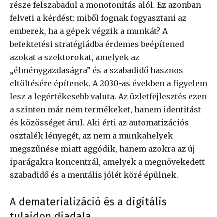
része felszabadul a monotonitás alól. Ez azonban
felveti a kérdést: miből fognak fogyasztani az
emberek, ha a gépek végzik a munkát? A
befektetési stratégiádba érdemes beépítened
azokat a szektorokat, amelyek az
„élménygazdaságra” és a szabadidő hasznos
eltöltésére építenek. A 2030-as években a figyelem
lesz a legértékesebb valuta. Az üzletfejlesztés ezen
a szinten már nem termékeket, hanem identitást
és közösséget árul. Aki érti az automatizációs
osztalék lényegét, az nem a munkahelyek
megszűnése miatt aggódik, hanem azokra az új
iparágakra koncentrál, amelyek a megnövekedett
szabadidő és a mentális jólét köré épülnek.
A dematerializáció és a digitális
tulajdon diadala