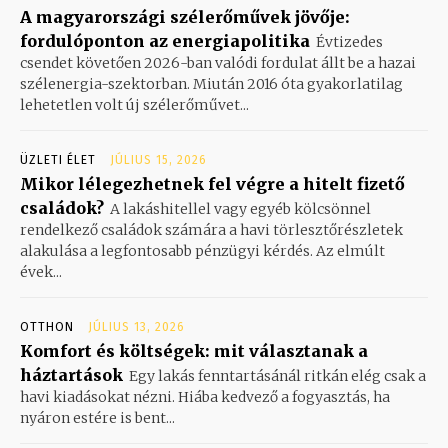
A magyarországi szélerőművek jövője:
fordulóponton az energiapolitika
Évtizedes
csendet követően 2026-ban valódi fordulat állt be a hazai
szélenergia-szektorban. Miután 2016 óta gyakorlatilag
lehetetlen volt új szélerőművet...
ÜZLETI ÉLET
JÚLIUS 15, 2026
Mikor lélegezhetnek fel végre a hitelt fizető
családok?
A lakáshitellel vagy egyéb kölcsönnel
rendelkező családok számára a havi törlesztőrészletek
alakulása a legfontosabb pénzügyi kérdés. Az elmúlt
évek...
OTTHON
JÚLIUS 13, 2026
Komfort és költségek: mit választanak a
háztartások
Egy lakás fenntartásánál ritkán elég csak a
havi kiadásokat nézni. Hiába kedvező a fogyasztás, ha
nyáron estére is bent...