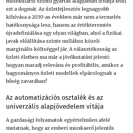
molekuláris szintű gyártás alapjaiban írhatja felül
ezt a dogmát. Az üzletfejlesztés legnagyobb
kihívása a 2030-as években már nem a termelés
hatékonysága lesz, hanem az értékteremtés
újradefiniálása egy olyan világban, ahol a fizikai
javak előállítása szinte nullához közeli
marginális költséggel jár. A választékosság az
üzleti életben ma már a jövőkutatást jelenti:
hogyan maradj releváns és profitábilis, amikor a
hagyományos üzleti modellek elpárolognak a
bőség zavarában?
Az automatizációs osztalék és az
univerzális alapjövedelem vitája
A gazdasági folyamatok egyértelműen afelé
mutatnak, hogy az emberi munkaerő jelentős