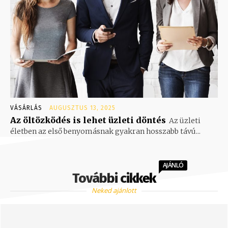
VÁSÁRLÁS
AUGUSZTUS 13, 2025
Az öltözködés is lehet üzleti döntés
Az üzleti
életben az első benyomásnak gyakran hosszabb távú...
AJÁNLÓ
További cikkek
Neked ajánlott