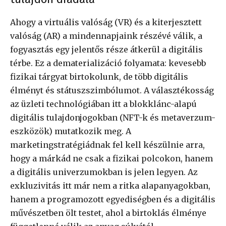
Ahogy a virtuális valóság (VR) és a kiterjesztett
valóság (AR) a mindennapjaink részévé válik, a
fogyasztás egy jelentős része átkerül a digitális
térbe. Ez a dematerializáció folyamata: kevesebb
fizikai tárgyat birtokolunk, de több digitális
élményt és státuszszimbólumot. A választékosság
az üzleti technológiában itt a blokklánc-alapú
digitális tulajdonjogokban (NFT-k és metaverzum-
eszközök) mutatkozik meg. A
marketingstratégiádnak fel kell készülnie arra,
hogy a márkád ne csak a fizikai polcokon, hanem
a digitális univerzumokban is jelen legyen. Az
exkluzivitás itt már nem a ritka alapanyagokban,
hanem a programozott egyediségben és a digitális
művészetben ölt testet, ahol a birtoklás élménye