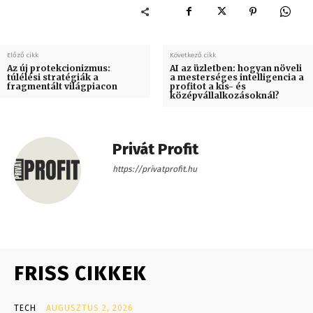
Előző cikk
Következő cikk
Az új protekcionizmus:
AI az üzletben: hogyan növeli
túlélési stratégiák a
a mesterséges intelligencia a
fragmentált világpiacon
profitot a kis- és
középvállalkozásoknál?
Privát Profit
https://privatprofit.hu
FRISS CIKKEK
TECH
AUGUSZTUS 2, 2026