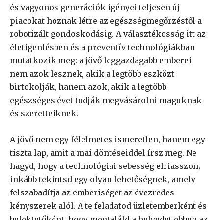
és vagyonos generációk igényei teljesen új
piacokat hoznak létre az egészségmegőrzéstől a
robotizált gondoskodásig. A választékosság itt az
életigenlésben és a preventív technológiákban
mutatkozik meg: a jövő leggazdagabb emberei
nem azok lesznek, akik a legtöbb eszközt
birtokolják, hanem azok, akik a legtöbb
egészséges évet tudják megvásárolni maguknak
és szeretteiknek.
A jövő nem egy félelmetes ismeretlen, hanem egy
tiszta lap, amit a mai döntéseiddel írsz meg. Ne
hagyd, hogy a technológiai sebesség elriasszon;
inkább tekintsd egy olyan lehetőségnek, amely
felszabadítja az emberiséget az évezredes
kényszerek alól. A te feladatod üzletemberként és
befektetőként, hogy megtaláld a helyedet ebben az