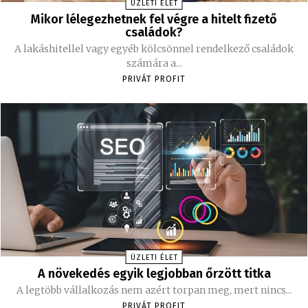
ÜZLETI ÉLET
Mikor lélegezhetnek fel végre a hitelt fizető
családok?
A lakáshitellel vagy egyéb kölcsönnel rendelkező családok
számára a...
PRIVÁT PROFIT
ÜZLETI ÉLET
A növekedés egyik legjobban őrzött titka
A legtöbb vállalkozás nem azért torpan meg, mert nincs...
PRIVÁT PROFIT