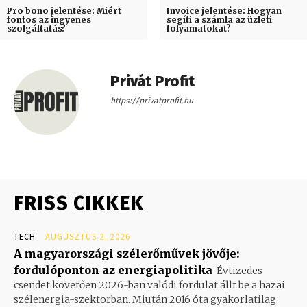
Pro bono jelentése: Miért
Invoice jelentése: Hogyan
fontos az ingyenes
segíti a számla az üzleti
szolgáltatás?
folyamatokat?
Privát Profit
https://privatprofit.hu
FRISS CIKKEK
TECH
AUGUSZTUS 2, 2026
A magyarországi szélerőművek jövője:
fordulóponton az energiapolitika
Évtizedes
csendet követően 2026-ban valódi fordulat állt be a hazai
szélenergia-szektorban. Miután 2016 óta gyakorlatilag