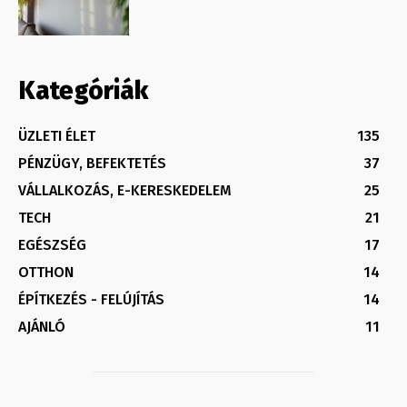
Kategóriák
ÜZLETI ÉLET
135
PÉNZÜGY, BEFEKTETÉS
37
VÁLLALKOZÁS, E-KERESKEDELEM
25
TECH
21
EGÉSZSÉG
17
OTTHON
14
ÉPÍTKEZÉS - FELÚJÍTÁS
14
AJÁNLÓ
11