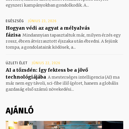
egyszeri kampányokban gondolkodik. A...
EGÉSZSÉG
JÚNIUS 23, 2026
Hogyan védi az agyat a mélyalvás
fázisa
Mindannyian tapasztaltuk már, milyen érzés egy
rossz, ébren átvirrasztott éjszaka után ébredni. A fejünk
tompa, a gondolataink ködösek, a...
ÜZLETI ÉLET
JÚNIUS 22, 2026
AI a tőzsdén: Így fektess be a jövő
technológiájába
A mesterséges intelligencia (AI) ma
már nem egy távoli, sci-fibe illő ígéret, hanem a globális
gazdaság első számú növekedési...
AJÁNLÓ