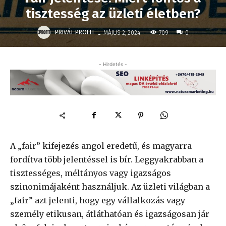
tisztesség az üzleti életben?
-
PRIVÁT PROFIT
709
MÁJUS 2, 2024
0
- Hirdetés -
A „fair” kifejezés angol eredetű, és magyarra
fordítva több jelentéssel is bír. Leggyakrabban a
tisztességes, méltányos vagy igazságos
szinonimájaként használjuk. Az üzleti világban a
„fair” azt jelenti, hogy egy vállalkozás vagy
személy etikusan, átláthatóan és igazságosan jár