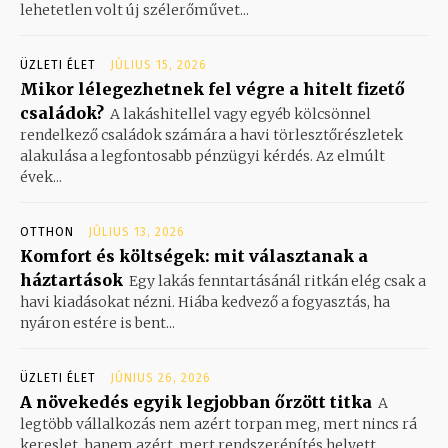
lehetetlen volt új szélerőművet...
ÜZLETI ÉLET
JÚLIUS 15, 2026
Mikor lélegezhetnek fel végre a hitelt fizető
családok?
A lakáshitellel vagy egyéb kölcsönnel
rendelkező családok számára a havi törlesztőrészletek
alakulása a legfontosabb pénzügyi kérdés. Az elmúlt
évek...
OTTHON
JÚLIUS 13, 2026
Komfort és költségek: mit választanak a
háztartások
Egy lakás fenntartásánál ritkán elég csak a
havi kiadásokat nézni. Hiába kedvező a fogyasztás, ha
nyáron estére is bent...
ÜZLETI ÉLET
JÚNIUS 26, 2026
A növekedés egyik legjobban őrzött titka
A
legtöbb vállalkozás nem azért torpan meg, mert nincs rá
kereslet, hanem azért, mert rendszerépítés helyett